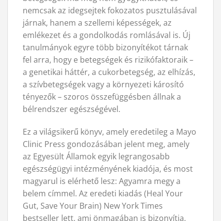
nemcsak az idegsejtek fokozatos pusztulásával
járnak, hanem a szellemi képességek, az
emlékezet és a gondolkodás romlásával is. Új
tanulmányok egyre több bizonyítékot tárnak
fel arra, hogy e betegségek és rizikófaktoraik –
a genetikai háttér, a cukorbetegség, az elhízás,
a szívbetegségek vagy a környezeti károsító
tényezők – szoros összefüggésben állnak a
bélrendszer egészségével.
Ez a világsikerű könyv, amely eredetileg a Mayo
Clinic Press gondozásában jelent meg, amely
az Egyesült Államok egyik legrangosabb
egészségügyi intézményének kiadója, és most
magyarul is elérhető lesz: Agyamra megy a
belem címmel. Az eredeti kiadás (Heal Your
Gut, Save Your Brain) New York Times
bestseller lett, ami önmagában is bizonyítja,