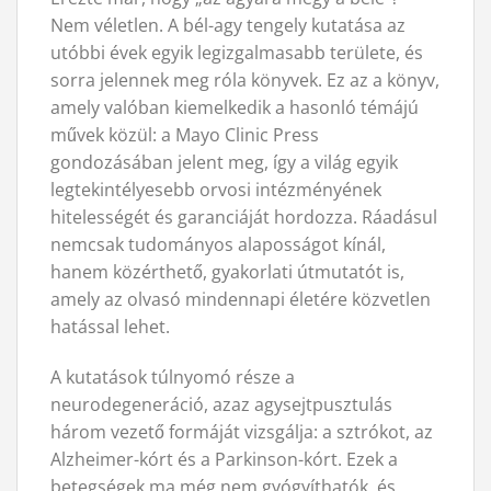
Nem véletlen. A bél-agy tengely kutatása az
utóbbi évek egyik legizgalmasabb területe, és
sorra jelennek meg róla könyvek. Ez az a könyv,
amely valóban kiemelkedik a hasonló témájú
művek közül: a Mayo Clinic Press
gondozásában jelent meg, így a világ egyik
legtekintélyesebb orvosi intézményének
hitelességét és garanciáját hordozza. Ráadásul
nemcsak tudományos alaposságot kínál,
hanem közérthető, gyakorlati útmutatót is,
amely az olvasó mindennapi életére közvetlen
hatással lehet.
A kutatások túlnyomó része a
neurodegeneráció, azaz agysejtpusztulás
három vezető formáját vizsgálja: a sztrókot, az
Alzheimer-kórt és a Parkinson-kórt. Ezek a
betegségek ma még nem gyógyíthatók, és