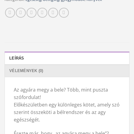
LEÍRÁS
VÉLEMÉNYEK (0)
Az agyára megy a bele? Több, mint puszta
szófordulat!
Előkészületben egy különleges kötet, amely szó
szerint összeköti a bélrendszer és az agy
egészségét.
Érezte már, hogy „az agyára megy a bele”?