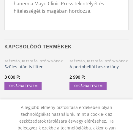
hanem a Mayo Clinic Press tekintélyét és
hitelességét is magában hordozza.
KAPCSOLÓDÓ TERMÉKEK
EGÉSZSÉG, BETEGSÉG, GYÓGYMÓDOK
EGÉSZSÉG, BETEGSÉG, GYÓGYMÓDOK
Szülés után is fitten
A portobellói boszorkány
3 000
Ft
2 990
Ft
KOSÁRBA TESZEM
KOSÁRBA TESZEM
A legjobb élmény biztosítása érdekében olyan
technológiákat használunk, mint a cookie-k az
eszközadatok tárolására és/vagy eléréséhez. Ha
beleegyezik ezekbe a technológiákba, akkor olyan