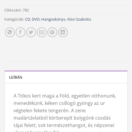
Cikkszám:
782
Kategóriák:
CD, DVD, Hangoskönyv
,
Kövi Szabolcs
LEÍRÁS
A Titkos kert maga a Föld, egyetlen otthonunk,
menedékünk, kéken csillogó gyöngy az ur
végtelen fekete tengerén. A zene
madártávlatból körberepít bolygónk csodás
tájai felett, sok természethangot, és népzenei