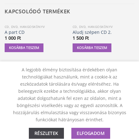
KAPCSOLÓDÓ TERMÉKEK
CD, DVD, HANGOSKÖNYV
CD, DVD, HANGOSKÖNYV
A part CD
Aludj szépen CD 2.
1 000
Ft
1 500
Ft
KOSÁRBA TESZEM
KOSÁRBA TESZEM
A legjobb élmény biztosítása érdekében olyan
technológiákat használunk, mint a cookie-k az
eszközadatok tárolására és/vagy eléréséhez. Ha
beleegyezik ezekbe a technológiákba, akkor olyan
adatokat dolgozhatunk fel ezen az oldalon, mint a
böngészési viselkedés vagy az egyedi azonosítók. A
hozzájárulás elmulasztása vagy visszavonása bizonyos
KAPCSOLAT
ADATVÉDELMI NYILATKOZAT
ÁSZF
funkciókat hátrányosan érinthet.
JOGI NYILATKOZAT
SZÁLLÍTÁSI FELTÉTELEK
ELÁLLÁS A SZERZŐDÉSTŐL
RÉSZLETEK
ELFOGADOM
© 2012 - 2026 Trigon 9000 Kft.