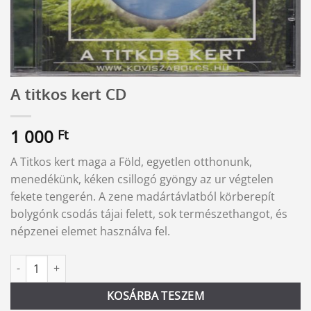
A titkos kert CD
1 000
Ft
A Titkos kert maga a Föld, egyetlen otthonunk,
menedékünk, kéken csillogó gyöngy az ur végtelen
fekete tengerén. A zene madártávlatból körberepít
bolygónk csodás tájai felett, sok természethangot, és
népzenei elemet használva fel.
A titkos kert CD mennyiség
Alternative:
KOSÁRBA TESZEM