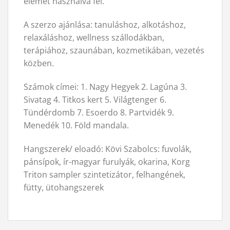
elemet használva fel.
A szerzo ajánlása: tanuláshoz, alkotáshoz,
relaxáláshoz, wellness szállodákban,
terápiához, szaunában, kozmetikában, vezetés
közben.
Számok címei: 1. Nagy Hegyek 2. Lagúna 3.
Sivatag 4. Titkos kert 5. Világtenger 6.
Tündérdomb 7. Esoerdo 8. Partvidék 9.
Menedék 10. Föld mandala.
Hangszerek/ eloadó: Kövi Szabolcs: fuvolák,
pánsípok, ír-magyar furulyák, okarina, Korg
Triton sampler szintetizátor, felhangének,
fütty, ütohangszerek