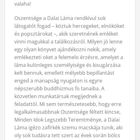
valaha!
Oszentsége a Dalai Láma rendkívul sok
látogatót fogad – köztuk hercegeket, elnököket
és popsztárokat –, akik szeretnének emléket
vinni magukkal a találkozásról. Milyen jó lenne
egy olyan könyvet ajándékozni nekik, amely
emlékezteti oket a felemelo érzésre, amelyet a
láma kulönleges személyisége és kisugárzása
kelt bennuk, emellett mélyebb bepillantást
enged a manapság nyugaton is egyre
népszerubb buddhizmus fo tanaiba. A
közvetlen munkatársak megijednek a
feladattól. Mi sem természetesebb, hogy erre
legalkalmasabbnak Oszentsége féltett kincse,
Minden Idok Legszebb Teremtménye, a Dalai
Láma igézo zafírkék szemu macskája tunik, aki
oly sok tudásra tett szert az évek során bölcs