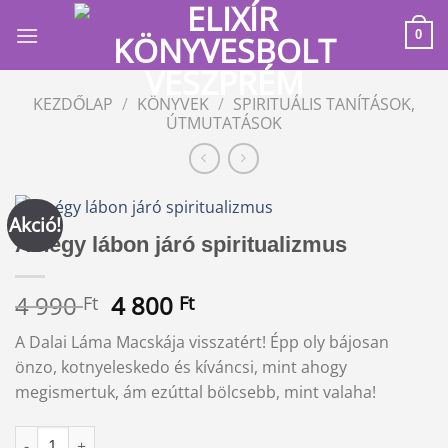
Skip
to
0
content
KEZDŐLAP
/
KÖNYVEK
/
SPIRITUÁLIS TANÍTÁSOK,
ÚTMUTATÁSOK
Akció!
A négy lábon járó spiritualizmus
Original
Current
4 990
4 800
Ft
Ft
price
price
A Dalai Láma Macskája visszatért! Épp oly bájosan
was:
is:
önzo, kotnyeleskedo és kíváncsi, mint ahogy
4
4
megismertuk, ám ezúttal bölcsebb, mint valaha!
990 Ft.
800 Ft.
A négy lábon járó spiritualizmus mennyiség
Alternative: