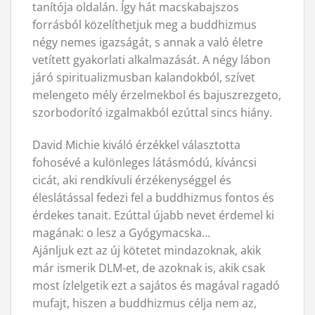
tanítója oldalán. Így hát macskabajszos
forrásból közelíthetjuk meg a buddhizmus
négy nemes igazságát, s annak a való életre
vetített gyakorlati alkalmazását. A négy lábon
járó spiritualizmusban kalandokból, szívet
melengeto mély érzelmekbol és bajuszrezgeto,
szorbodorító izgalmakból ezúttal sincs hiány.
David Michie kiváló érzékkel választotta
fohosévé a kulönleges látásmódú, kíváncsi
cicát, aki rendkívuli érzékenységgel és
éleslátással fedezi fel a buddhizmus fontos és
érdekes tanait. Ezúttal újabb nevet érdemel ki
magának: o lesz a Gyógymacska…
Ajánljuk ezt az új kötetet mindazoknak, akik
már ismerik DLM-et, de azoknak is, akik csak
most ízlelgetik ezt a sajátos és magával ragadó
mufajt, hiszen a buddhizmus célja nem az,