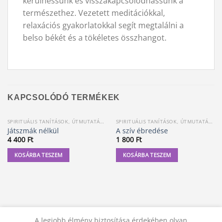
kerülhessünk és visszakapcsolódhassunk a
természethez. Vezetett meditációkkal,
relaxációs gyakorlatokkal segít megtalálni a
belso békét és a tökéletes összhangot.
KAPCSOLÓDÓ TERMÉKEK
SPIRITUÁLIS TANÍTÁSOK, ÚTMUTATÁSOK
SPIRITUÁLIS TANÍTÁSOK, ÚTMUTATÁSOK
Játszmák nélkül
A szív ébredése
4 400
Ft
1 800
Ft
KOSÁRBA TESZEM
KOSÁRBA TESZEM
A legjobb élmény biztosítása érdekében olyan