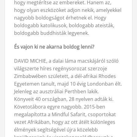
hogy megtérítse az embereket. Hanem az,
hogy olyan eszközöket adjon nekik, amelyekkel
nagyobb boldogságot érhetnek el. Hogy
boldogabb katolikusok, boldogabb ateisták,
boldogabb buddhisták legyenek.
És vajon ki ne akarna boldog lenni?
DAVID MICHIE, a dalai láma macskájáról szóló
világszerte híres regénysorozat szerzoje
Zimbabwében született, a dél-afrikai Rhodes
Egyetemen tanult, majd 10 évig Londonban élt.
Jelenleg az ausztráliai Perthben lakik.
Könyveit 40 országban, 28 nyelven adták ki.
Követotábora egyre nagyobb. 2015-ben
megalapította a Mindful Safarit, csoportokat
vezet Afrikában, hogy az ott átélt különleges
élmények segítségével újra közelebb