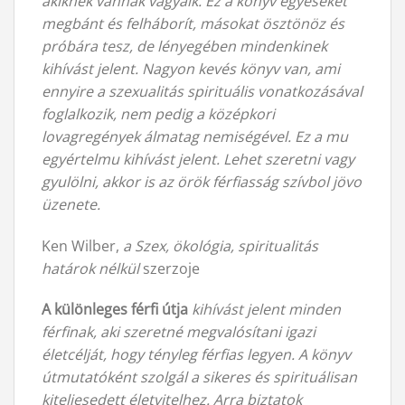
akiknek vannak vágyaik. Ez a könyv egyeseket
megbánt és felháborít, másokat ösztönöz és
próbára tesz, de lényegében mindenkinek
kihívást jelent. Nagyon kevés könyv van, ami
ennyire a szexualitás spirituális vonatkozásával
foglalkozik, nem pedig a középkori
lovagregények álmatag nemiségével. Ez a mu
egyértelmu kihívást jelent. Lehet szeretni vagy
gyulölni, akkor is az örök férfiasság szívbol jövo
üzenete.
Ken Wilber,
a Szex, ökológia, spiritualitás
határok nélkül
szerzoje
A kü
lönleges férfi útja
kihívást jelent minden
férfinak, aki szeretné megvalósítani igazi
életcélját, hogy tényleg férfias legyen. A könyv
útmutatóként szolgál a sikeres és spirituálisan
kiteljesedett életvitelhez. Arra biztatok