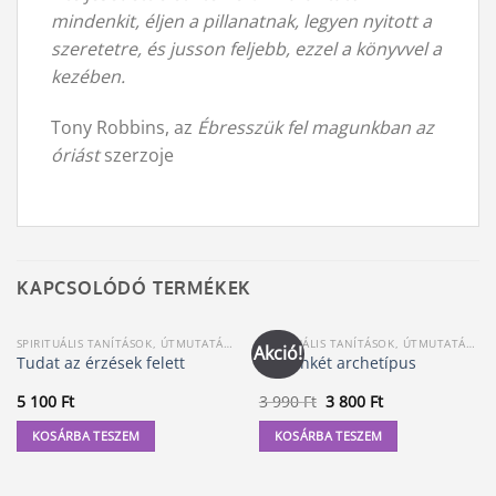
mindenkit, éljen a pillanatnak, legyen nyitott a
szeretetre, és jusson feljebb, ezzel a könyvvel a
kezében.
Tony Robbins, az
Ébresszük fel magunkban az
óriást
szerzoje
KAPCSOLÓDÓ TERMÉKEK
SPIRITUÁLIS TANÍTÁSOK, ÚTMUTATÁSOK
SPIRITUÁLIS TANÍTÁSOK, ÚTMUTATÁSOK
Akció!
Tudat az érzések felett
A tizenkét archetípus
Original
Current
5 100
Ft
3 990
Ft
3 800
Ft
price
price
was:
is:
KOSÁRBA TESZEM
KOSÁRBA TESZEM
3
3
990 Ft.
800 Ft.