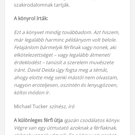
szakirodalomnak tartják.
A könyrol írták:
Ez
t a könyvet mindig továbbadom. Azt hiszem,
már legalább harminc példányom volt belole.
Felajánlom bármelyik férfinak vagy nonek, aki
elkötelezettséget – vagy legalább átmeneti
érdeklodést – tanúsít a szerelem muvészete
iránt. David Deida úgy fogta meg a témát,
ahogy elotte még senki mástól nem olvastam,
nagyon eroteljesen, oszintén és lenyugözoen,
költoi módon ír.
Michael Tucker
színész, író
A kü
lönleges férfi útja
igazán csodálatos könyv.
Végre van egy útmutató azoknak a férfiaknak,