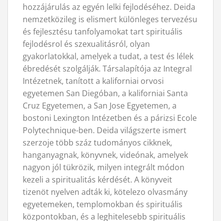
hozzájárulás az egyén lelki fejlodéséhez. Deida
nemzetközileg is elismert különleges tervezésu
és fejlesztésu tanfolyamokat tart spirituális
fejlodésrol és szexualitásról, olyan
gyakorlatokkal, amelyek a tudat, a test és lélek
ébredését szolgálják. Társalapítója az Integral
Intézetnek, tanított a kaliforniai orvosi
egyetemen San Diegóban, a kaliforniai Santa
Cruz Egyetemen, a San Jose Egyetemen, a
bostoni Lexington Intézetben és a párizsi Ecole
Polytechnique-ben. Deida világszerte ismert
szerzoje több száz tudományos cikknek,
hanganyagnak, könyvnek, videónak, amelyek
nagyon jól tükrözik, milyen integrált módon
kezeli a spiritualitás kérdését. A könyveit
tizenöt nyelven adták ki, kötelezo olvasmány
egyetemeken, templomokban és spirituális
központokban, és a leghitelesebb spirituális