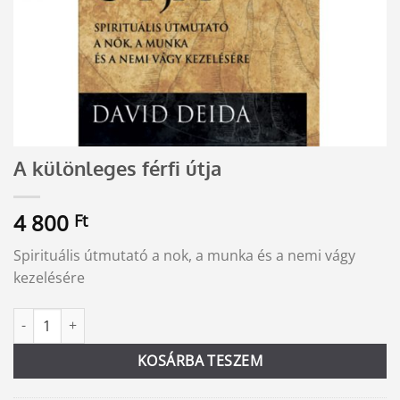
A különleges férfi útja
4 800
Ft
Spirituális útmutató a nok, a munka és a nemi vágy
kezelésére
A különleges férfi útja mennyiség
Alternative:
KOSÁRBA TESZEM