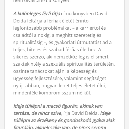
nem olvasta ezt a könyvet.
A kulönleges férfi útja
címu könyvben David
Deida feltárja a férfiak életét érinto
legfontosabb problémákat – a karriertol és
családtól a nokig, a meghitt szeretetig és
spiritualitásig –, és gyakorlati útmutatást ad a
teljes, hiteles és szabad férfias élethez. A
sikeres szerzo, aki nemzetközileg is elismert
szaktekintély a szexuális spiritualitás területén,
oszinte tanácsokat ajánl a képesség és
ügyesség fejlesztésére, valamint segítséget
nyújt abban, hogyan lehet teljes életet élni,
mindenféle kompromisszum nélkül.
Ideje túllépni a macsó figurán, akinek van
tartása, de nincs szíve
,
írja David Deida.
Ideje
túllépni az érzékeny és gondoskodó gyáva alak
figuráján, akinek szíve van, de nincs semmi