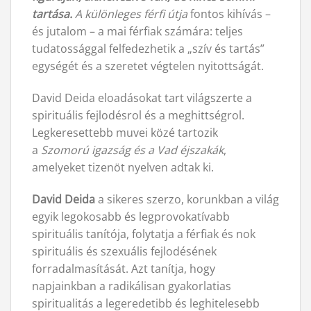
tartása.
A különleges férfi
útja
fontos kihívás –
és jutalom – a mai férfiak számára: teljes
tudatossággal felfedezhetik a „szív és tartás”
egységét és a szeretet végtelen nyitottságát.
David Deida eloadásokat tart világszerte a
spirituális fejlodésrol és a meghittségrol.
Legkeresettebb muvei közé tartozik
a
Szomorú
igazság és a Vad éjszakák
,
amelyeket tizenöt nyelven adtak ki.
David Deida
a sikeres szerzo, korunkban a világ
egyik legokosabb és legprovokatívabb
spirituális tanítója, folytatja a férfiak és nok
spirituális és szexuális fejlodésének
forradalmasítását. Azt tanítja, hogy
napjainkban a radikálisan gyakorlatias
spiritualitás a legeredetibb és leghitelesebb