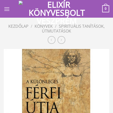
Skip
to
0
content
KEZDŐLAP
/
KÖNYVEK
/
SPIRITUÁLIS TANÍTÁSOK,
ÚTMUTATÁSOK