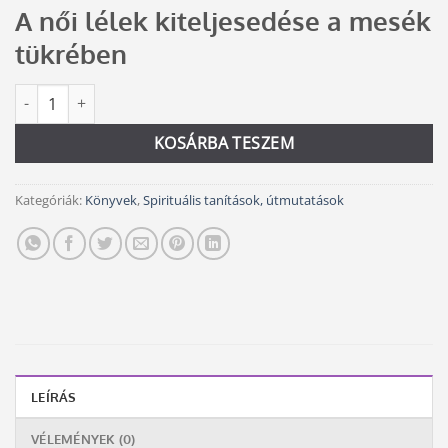
A női lélek kiteljesedése a mesék
tükrében
A hősnő útja mennyiség
Alternative:
KOSÁRBA TESZEM
Kategóriák:
Könyvek
,
Spirituális tanítások, útmutatások
LEÍRÁS
VÉLEMÉNYEK (0)