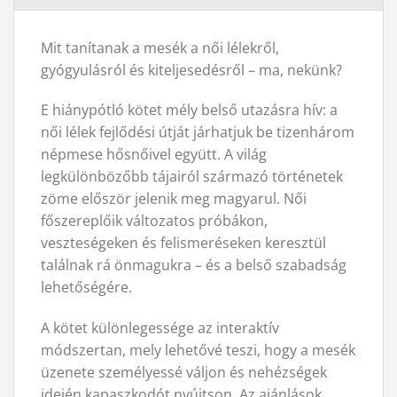
Mit tanítanak a mesék a női lélekről,
gyógyulásról és kiteljesedésről – ma, nekünk?
E hiánypótló kötet mély belső utazásra hív: a
női lélek fejlődési útját járhatjuk be tizenhárom
népmese hősnőivel együtt. A világ
legkülönbözőbb tájairól származó történetek
zöme először jelenik meg magyarul. Női
főszereplőik változatos próbákon,
veszteségeken és felismeréseken keresztül
találnak rá önmagukra – és a belső szabadság
lehetőségére.
A kötet különlegessége az interaktív
módszertan, mely lehetővé teszi, hogy a mesék
üzenete személyessé váljon és nehézségek
idején kapaszkodót nyújtson. Az ajánlások