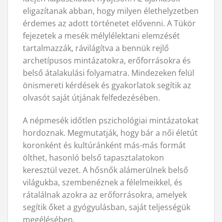
eligazítanak abban, hogy milyen élethelyzetben
érdemes az adott történetet elővenni. A Tükör
fejezetek a mesék mélylélektani elemzését
tartalmazzák, rávilágítva a bennük rejlő
archetípusos mintázatokra, erőforrásokra és
belső átalakulási folyamatra. Mindezeken felül
önismereti kérdések és gyakorlatok segítik az
olvasót saját útjának felfedezésében.
A népmesék időtlen pszichológiai mintázatokat
hordoznak. Megmutatják, hogy bár a női életút
koronként és kultúránként más-más formát
ölthet, hasonló belső tapasztalatokon
keresztül vezet. A hősnők alámerülnek belső
világukba, szembenéznek a félelmeikkel, és
rátalálnak azokra az erőforrásokra, amelyek
segítik őket a gyógyulásban, saját teljességük
megélésében.