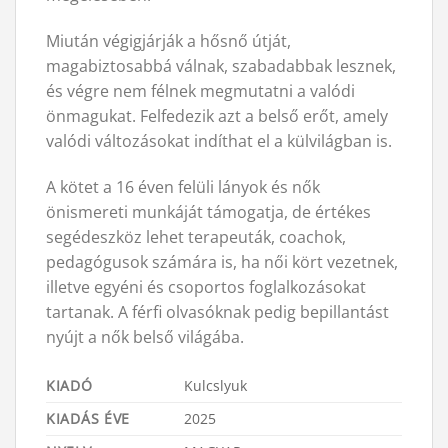
Miután végigjárják a hősnő útját,
magabiztosabbá válnak, szabadabbak lesznek,
és végre nem félnek megmutatni a valódi
önmagukat. Felfedezik azt a belső erőt, amely
valódi változásokat indíthat el a külvilágban is.
A kötet a 16 éven felüli lányok és nők
önismereti munkáját támogatja, de értékes
segédeszköz lehet terapeuták, coachok,
pedagógusok számára is, ha női kört vezetnek,
illetve egyéni és csoportos foglalkozásokat
tartanak. A férfi olvasóknak pedig bepillantást
nyújt a nők belső világába.
KIADÓ
Kulcslyuk
KIADÁS ÉVE
2025