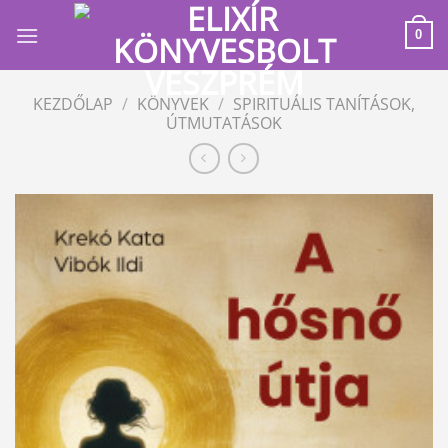
Skip
to
0
content
KEZDŐLAP
/
KÖNYVEK
/
SPIRITUÁLIS TANÍTÁSOK,
ÚTMUTATÁSOK