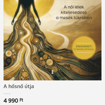
A hősnő útja
4 990
Ft