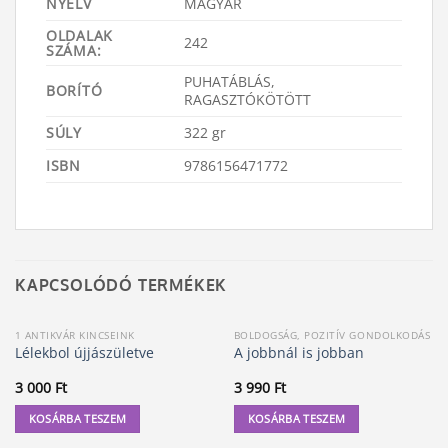
NYELV
MAGYAR
OLDALAK
242
SZÁMA:
PUHATÁBLÁS,
BORÍTÓ
RAGASZTÓKÖTÖTT
SÚLY
322 gr
ISBN
9786156471772
KAPCSOLÓDÓ TERMÉKEK
1 ANTIKVÁR KINCSEINK
BOLDOGSÁG, POZITÍV GONDOLKODÁS
Lélekbol újjászületve
A jobbnál is jobban
3 000
Ft
3 990
Ft
KOSÁRBA TESZEM
KOSÁRBA TESZEM