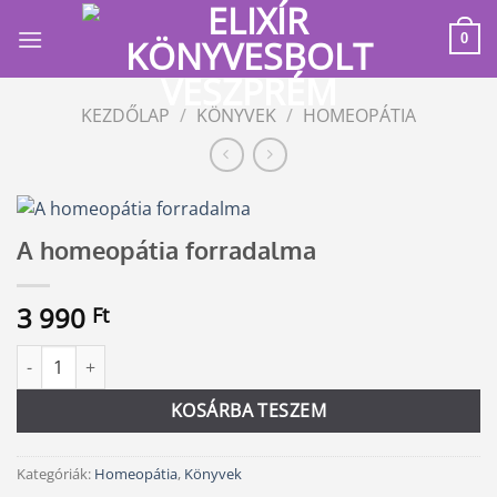
Skip
to
0
content
KEZDŐLAP
/
KÖNYVEK
/
HOMEOPÁTIA
A homeopátia forradalma
3 990
Ft
A homeopátia forradalma mennyiség
Alternative:
KOSÁRBA TESZEM
Kategóriák:
Homeopátia
,
Könyvek