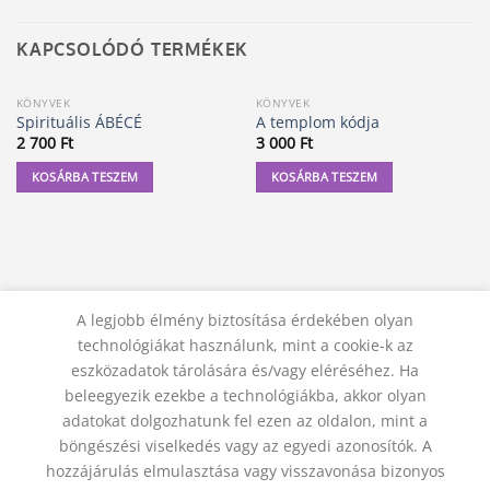
KAPCSOLÓDÓ TERMÉKEK
KÖNYVEK
KÖNYVEK
Spirituális ÁBÉCÉ
A templom kódja
2 700
Ft
3 000
Ft
KOSÁRBA TESZEM
KOSÁRBA TESZEM
A legjobb élmény biztosítása érdekében olyan
technológiákat használunk, mint a cookie-k az
eszközadatok tárolására és/vagy eléréséhez. Ha
beleegyezik ezekbe a technológiákba, akkor olyan
adatokat dolgozhatunk fel ezen az oldalon, mint a
KAPCSOLAT
ADATVÉDELMI NYILATKOZAT
ÁSZF
JOGI NYILATKOZAT
SZÁLLÍTÁSI FELTÉTELEK
böngészési viselkedés vagy az egyedi azonosítók. A
ELÁLLÁS A SZERZŐDÉSTŐL
hozzájárulás elmulasztása vagy visszavonása bizonyos
© 2012 - 2026 Trigon 9000 Kft.