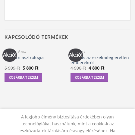
KAPCSOLÓDÓ TERMÉKEK
ASZTROLÓGIA
KÖNYVEK
Akció!
Akció!
Leválás az érzelmileg éretlen
Modern asztrológia
emberekről
Original
Current
Original
Current
5 999
Ft
5 800
Ft
4 990
Ft
4 800
Ft
price
price
price
price
was:
is:
was:
is:
KOSÁRBA TESZEM
KOSÁRBA TESZEM
5
5
4
4
999 Ft.
800 Ft.
990 Ft.
800 Ft.
A legjobb élmény biztosítása érdekében olyan
technológiákat használunk, mint a cookie-k az
eszközadatok tárolására és/vagy eléréséhez. Ha