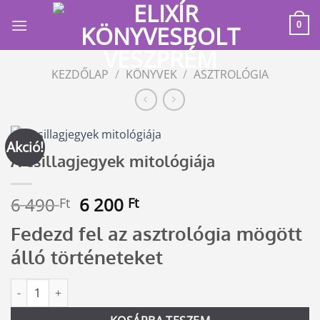
Skip
to
0
content
KEZDŐLAP
/
KÖNYVEK
/
ASZTROLÓGIA
Akció!
A csillagjegyek mitológiája
Original
Current
6 490
6 200
Ft
Ft
price
price
Fedezd fel az asztrológia mögött
was:
is:
6
6
álló történeteket
490 Ft.
200 Ft.
A csillagjegyek mitológiája mennyiség
Alternative: