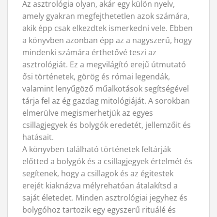
Az asztrológia olyan, akár egy külön nyelv,
amely gyakran megfejthetetlen azok számára,
akik épp csak elkezdtek ismerkedni vele. Ebben
a könyvben azonban épp az a nagyszerű, hogy
mindenki számára érthetővé teszi az
asztrológiát. Ez a megvilágító erejű útmutató
ősi történetek, görög és római legendák,
valamint lenyűgöző műalkotások segítségével
tárja fel az ég gazdag mitológiáját. A sorokban
elmerülve megismerhetjük az egyes
csillagjegyek és bolygók eredetét, jellemzőit és
hatásait.
A könyvben található történetek feltárják
előtted a bolygók és a csillagjegyek értelmét és
segítenek, hogy a csillagok és az égitestek
erejét kiaknázva mélyrehatóan átalakítsd a
saját életedet. Minden asztrológiai jegyhez és
bolygóhoz tartozik egy egyszerű rituálé és