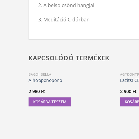
2. A belso csönd hangjai
3. Meditáció C-dúrban
KAPCSOLÓDÓ TERMÉKEK
BAGDI BELLA
AGYKONT
A ho’oponopono
Lazíts! C
2 980
Ft
2 900
Ft
KOSÁRBA TESZEM
KOSÁRB