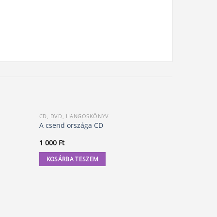
CD, DVD, HANGOSKÖNYV
CD, DVD, H
A csend országa CD
Kapcsolatf
1 000
Ft
3 000
Ft
KOSÁRBA TESZEM
KOSÁRBA