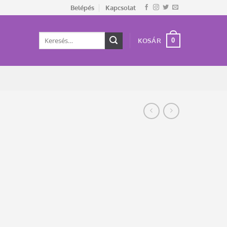
Belépés
Kapcsolat
Keresés
0
KOSÁR
a
következőre: