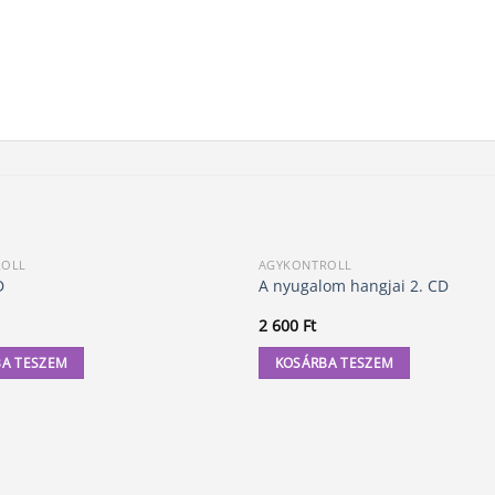
ROLL
AGYKONTROLL
D
A nyugalom hangjai 2. CD
2 600
Ft
A TESZEM
KOSÁRBA TESZEM