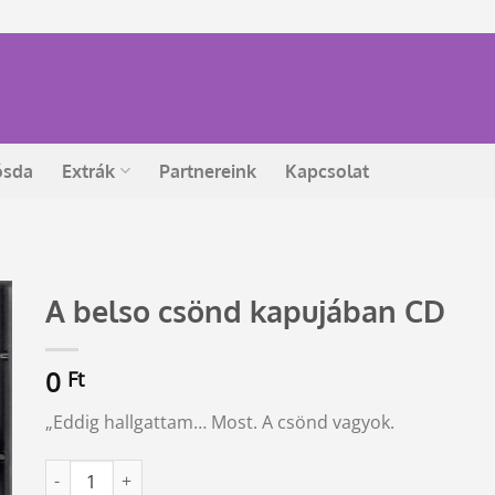
ósda
Extrák
Partnereink
Kapcsolat
A belso csönd kapujában CD
0
Ft
„Eddig hallgattam… Most. A csönd vagyok.
A belso csönd kapujában CD mennyiség
Alternative: