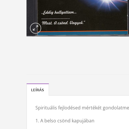
LEÍRÁS
Spirituális fejlodésed mértékét gondolat
1. A belso csönd kapujában