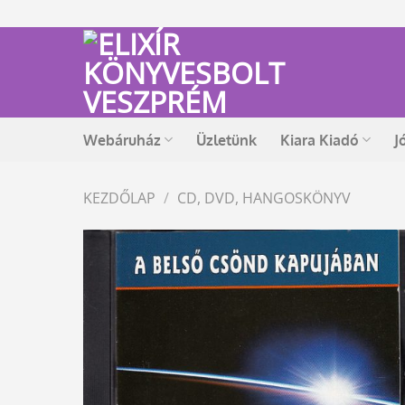
Skip
to
content
Webáruház
Üzletünk
Kiara Kiadó
J
KEZDŐLAP
/
CD, DVD, HANGOSKÖNYV