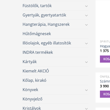
Füstölők, tartók
Gyertyák, gyertyatartók
Hangterápia, Hangszerek
Hűtőmágnesek
SPIRIT
Illóolajok, egyéb illatosítók
Hogya
1 375
INDRA termékek
KOS
Kártyák
Kiemelt AKCIÓ
ÖNFEJL
Kőlap, kirakó
Számmi
3 990
Könyvek
KOS
Könyvjelző
Kristályok