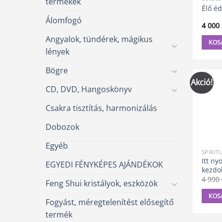
termékek
Élő é
Álomfogó
4 000
Angyalok, tündérek, mágikus
KOS
lények
Bögre
Akció!
CD, DVD, Hangoskönyv
Csakra tisztítás, harmonizálás
Dobozok
Egyéb
SPIRIT
Itt ny
EGYEDI FÉNYKÉPES AJÁNDÉKOK
kezdo
4 990
Feng Shui kristályok, eszközök
KOS
Fogyást, méregtelenítést elősegítő
termék