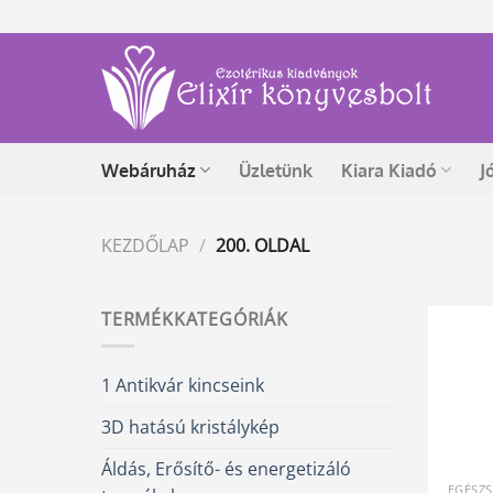
Skip
to
content
Webáruház
Üzletünk
Kiara Kiadó
J
KEZDŐLAP
/
200. OLDAL
TERMÉKKATEGÓRIÁK
1 Antikvár kincseink
3D hatású kristálykép
Áldás, Erősítő- és energetizáló
EGÉSZ