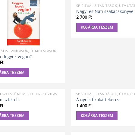
SPIRITUÁLIS TANÍTÁSOK, ÚTMUTA
Nagyi és Nati szakácskönyve
2 700
Ft
KOSÁRBA TESZEM
UÁLIS TANÍTÁSOK, ÚTMUTATÁSOK
n legyek vegán?
Ft
ÁRBA TESZEM
ESZTÉS, ÖNISMERET, KREATIVITÁS
SPIRITUÁLIS TANÍTÁSOK, ÚTMUTA
sztika II.
A nyolc brokáttekercs
Ft
1 400
Ft
ÁRBA TESZEM
KOSÁRBA TESZEM