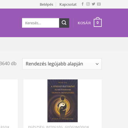
Belépés
Kapcsolat
Keresés
0
KOSÁR
a
következőre:
Sorted
 3640 db
by
latest
TÁSOK
EGÉSZSÉG, BETEGSÉG, GYÓGYMÓDOK