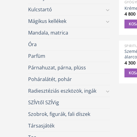
GYÓGY
Krémek
Kulcstartó
4 800
Mágikus kellékek
KOS
Mandala, matrica
Óra
SPIRIT
Személ
Parfüm
álarco
4 300
Párnahuzat, párna, plüss
KOS
Poháralátét, pohár
Radiesztéziás eszközök, ingák
SZÍVtől SZÍVig
Szobrok, figurák, fali díszek
Társasjáték