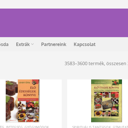
ósda
Extrák
Partnereink
Kapcsolat
3583–3600 termék, összesen
SÉG, BETEGSÉG, GYÓGYMÓDOK
SPIRITUÁLIS TANÍTÁSOK, ÚTMUTA