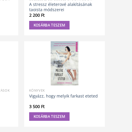
A stressz életerové alakításának
taoista módszerei
2 200
Ft
KOSÁRBA TESZEM
TÁSOK
KÖNYVEK
Vigyázz, hogy melyik farkast eteted
3 500
Ft
KOSÁRBA TESZEM