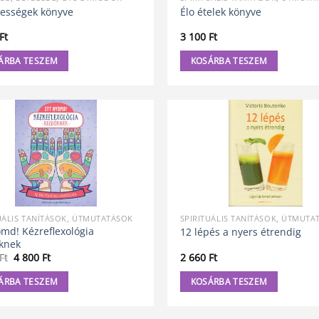
dességek könyve
Élo ételek könyve
Ft
3 100
Ft
ÁRBA TESZEM
KOSÁRBA TESZEM
UÁLIS TANÍTÁSOK, ÚTMUTATÁSOK
SPIRITUÁLIS TANÍTÁSOK, ÚTMUTA
omd! Kézreflexológia
12 lépés a nyers étrendig
knek
Original
Current
Ft
4 800
Ft
2 660
Ft
price
price
was:
is:
ÁRBA TESZEM
KOSÁRBA TESZEM
4
4
990 Ft.
800 Ft.