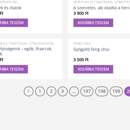
NÖVÉNYEK
SPIRITUÁLIS TANÍTÁSOK, ÚTMUTA
 és illatok
A szerzetes, aki eladta a Ferr
Ft
3 900
Ft
ÁRBA TESZEM
KOSÁRBA TESZEM
UÁLIS TANÍTÁSOK, ÚTMUTATÁSOK
FENG SHUI
yiségeink – egók, (h)arcok,
Gyógyító feng shui
k
Ft
3 500
Ft
ÁRBA TESZEM
KOSÁRBA TESZEM
1
2
3
…
197
198
199
2