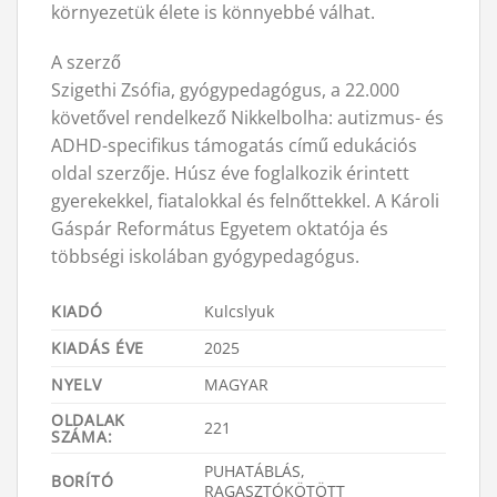
környezetük élete is könnyebbé válhat.
A szerző
Szigethi Zsófia, gyógypedagógus, a 22.000
követővel rendelkező Nikkelbolha: autizmus- és
ADHD-specifikus támogatás című edukációs
oldal szerzője. Húsz éve foglalkozik érintett
gyerekekkel, fiatalokkal és felnőttekkel. A Károli
Gáspár Református Egyetem oktatója és
többségi iskolában gyógypedagógus.
KIADÓ
Kulcslyuk
KIADÁS ÉVE
2025
NYELV
MAGYAR
OLDALAK
221
SZÁMA:
PUHATÁBLÁS,
BORÍTÓ
RAGASZTÓKÖTÖTT