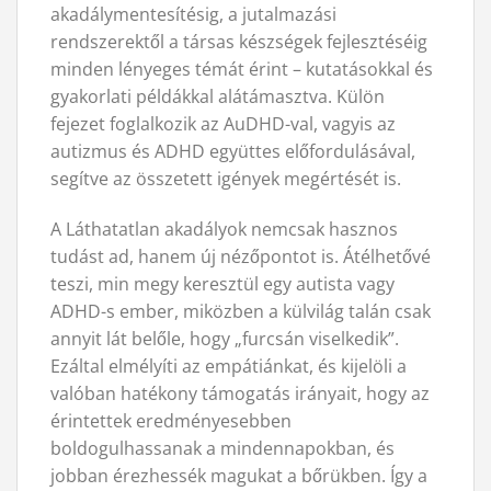
akadálymentesítésig, a jutalmazási
rendszerektől a társas készségek fejlesztéséig
minden lényeges témát érint – kutatásokkal és
gyakorlati példákkal alátámasztva. Külön
fejezet foglalkozik az AuDHD-val, vagyis az
autizmus és ADHD együttes előfordulásával,
segítve az összetett igények megértését is.
A Láthatatlan akadályok nemcsak hasznos
tudást ad, hanem új nézőpontot is. Átélhetővé
teszi, min megy keresztül egy autista vagy
ADHD-s ember, miközben a külvilág talán csak
annyit lát belőle, hogy „furcsán viselkedik”.
Ezáltal elmélyíti az empátiánkat, és kijelöli a
valóban hatékony támogatás irányait, hogy az
érintettek eredményesebben
boldogulhassanak a mindennapokban, és
jobban érezhessék magukat a bőrükben. Így a