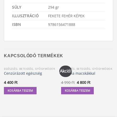
SÚLY
294 gr
ILLUSZTRÁCIÓ
FEKETE FEHÉR KÉPEK
ISBN
9786156471888
KAPCSOLÓDÓ TERMÉKEK
EGÉSZSÉG, BETEGSÉG, GYÓGYMÓDOK
EGÉSZSÉG, BETEGSÉG, GYÓGYMÓDOK
Akció!
Cenzúrázott egészség
Terápia macskákkal
Original
Current
4 400
Ft
4 990
Ft
4 800
Ft
price
price
was:
is:
KOSÁRBA TESZEM
KOSÁRBA TESZEM
4
4
990 Ft.
800 Ft.