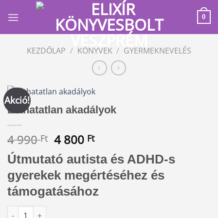
Skip
to
0
content
KEZDŐLAP
/
KÖNYVEK
/
GYERMEKNEVELÉS
Akció!
Láthatatlan akadályok
Original
Current
4 990
4 800
Ft
Ft
price
price
Útmutató autista és ADHD-s
was:
is:
4
4
gyerekek megértéséhez és
990 Ft.
800 Ft.
támogatásához
Láthatatlan akadályok mennyiség
Alternative: