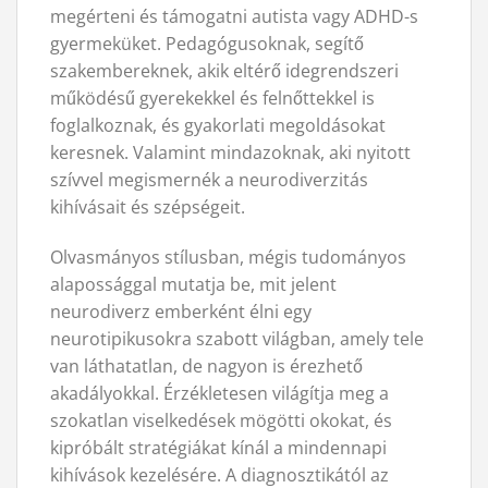
megérteni és támogatni autista vagy ADHD-s
gyermeküket. Pedagógusoknak, segítő
szakembereknek, akik eltérő idegrendszeri
működésű gyerekekkel és felnőttekkel is
foglalkoznak, és gyakorlati megoldásokat
keresnek. Valamint mindazoknak, aki nyitott
szívvel megismernék a neurodiverzitás
kihívásait és szépségeit.
Olvasmányos stílusban, mégis tudományos
alapossággal mutatja be, mit jelent
neurodiverz emberként élni egy
neurotipikusokra szabott világban, amely tele
van láthatatlan, de nagyon is érezhető
akadályokkal. Érzékletesen világítja meg a
szokatlan viselkedések mögötti okokat, és
kipróbált stratégiákat kínál a mindennapi
kihívások kezelésére. A diagnosztikától az