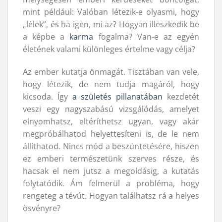
mint például: Valóban létezik-e olyasmi, hogy
„lélek”, és ha igen, mi az? Hogyan illeszkedik be
a képbe a
karma
fogalma? Van-e az egyén
életének valami különleges értelme vagy célja?
Az ember kutatja önmagát. Tisztában van vele,
hogy létezik, de nem tudja magáról, hogy
kicsoda. Így
a születés pillanatában
kezdetét
veszi egy nagyszabású vizsgálódás, amelyet
elnyomhatsz, eltéríthetsz ugyan, vagy akár
megpróbálhatod helyettesíteni is, de le nem
állíthatod. Nincs mód a beszüntetésére, hiszen
ez emberi természetünk szerves része, és
hacsak el nem jutsz a megoldásig, a kutatás
folytatódik. Ám felmerül a probléma, hogy
rengeteg a tévút. Hogyan találhatsz rá a helyes
ösvényre?