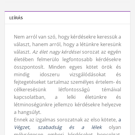
LEÍRÁS
Nem arról van szó, hogy kérdésekre keressük a
választ, hanem arról, hogy a létünkre keresünk
választ.
Az élet nagy kérdései
sorozat az egyén
életében felmerülo legfontosabb kérdésekre
összpontosít. Minden egyes kötet örök és
mindig idoszeru vizsgálódásokat és
fejtegetéseket tartalmaz személyes értelem- és
célkeresésünk létfontosságú témáival
kapcsolatban, a lelki életünkre és
létminoségünkre jellemzo kérdésekre helyezve
a hangsúlyt.
Ennek az izgalmas sorozatnak az elso kötete,
a
Végzet, szabadság és a lélek
olyan
mélységesen emberi kérdéseket boncolgat,