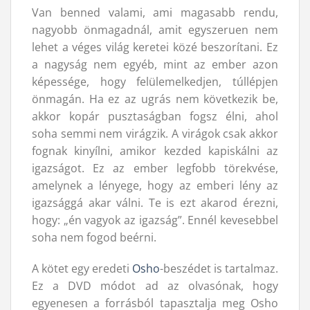
Van benned valami, ami magasabb rendu,
nagyobb önmagadnál, amit egyszeruen nem
lehet a véges világ keretei közé beszorítani. Ez
a nagyság nem egyéb, mint az ember azon
képessége, hogy felülemelkedjen, túllépjen
önmagán. Ha ez az ugrás nem következik be,
akkor kopár pusztaságban fogsz élni, ahol
soha semmi nem virágzik. A virágok csak akkor
fognak kinyílni, amikor kezded kapiskálni az
igazságot. Ez az ember legfobb törekvése,
amelynek a lényege, hogy az emberi lény az
igazsággá akar válni. Te is ezt akarod érezni,
hogy: „én vagyok az igazság”. Ennél kevesebbel
soha nem fogod beérni.
A kötet egy eredeti
Osho
-beszédet is tartalmaz.
Ez a DVD módot ad az olvasónak, hogy
egyenesen a forrásból tapasztalja meg Osho