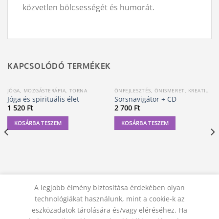
közvetlen bölcsességét és humorát.
KAPCSOLÓDÓ TERMÉKEK
JÓGA, MOZGÁSTERÁPIA, TORNA
ÖNFEJLESZTÉS, ÖNISMERET, KREATIVITÁS
Jóga és spirituális élet
Sorsnavigátor + CD
1 520
Ft
2 700
Ft
KOSÁRBA TESZEM
KOSÁRBA TESZEM
A legjobb élmény biztosítása érdekében olyan
technológiákat használunk, mint a cookie-k az
eszközadatok tárolására és/vagy eléréséhez. Ha