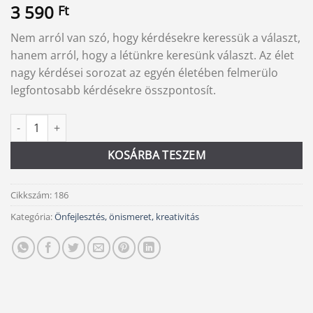
3 590
Ft
Nem arról van szó, hogy kérdésekre keressük a választ,
hanem arról, hogy a létünkre keresünk választ. Az élet
nagy kérdései sorozat az egyén életében felmerülo
legfontosabb kérdésekre összpontosít.
Végzet, szabadság és a lélek mennyiség
Alternative:
KOSÁRBA TESZEM
Cikkszám:
186
Kategória:
Önfejlesztés, önismeret, kreativitás