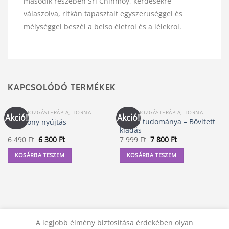
második részében Sri Chinmoy, kérdésekre
válaszolva, ritkán tapasztalt egyszeruséggel és
mélységgel beszél a belso életrol és a lélekrol.
KAPCSOLÓDÓ TERMÉKEK
JÓGA, MOZGÁSTERÁPIA, TORNA
JÓGA, MOZGÁSTERÁPIA, TORNA
Akció!
Akció!
A jóga tudománya – Bővített
Hatékony nyújtás
kiadás
Original
Current
Original
Current
6 490
Ft
6 300
Ft
7 999
Ft
7 800
Ft
price
price
price
price
was:
is:
was:
is:
KOSÁRBA TESZEM
KOSÁRBA TESZEM
6
6
7
7
490 Ft.
300 Ft.
999 Ft.
800 Ft.
A legjobb élmény biztosítása érdekében olyan