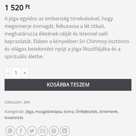
1 520
Ft
A jóga egyidos az emberiség törekvésével, hogy
megismerje önmagát, felkutassa a lét titkait,
meghatározza életének célját és Istennel való
kapcsolatát. Ebben a könyvében Sri Chinmoy ösztönzo
és világos betekintést nyújt a jóga filozófiájába és a
spirituális életbe.
Jóga és spirituális élet mennyiség
Alternative:
KOSÁRBA TESZEM
Cikkszám:
304
Kategóriák:
Jóga, mozgásterápia, torna
,
Önfejlesztés, önismeret,
kreativitás