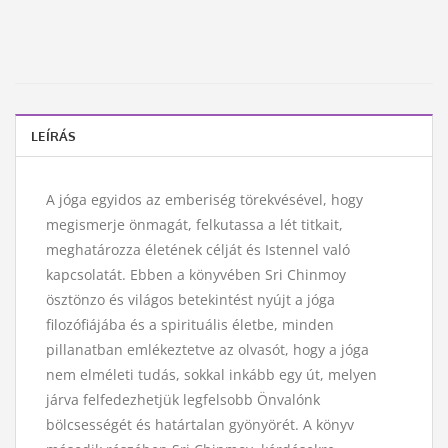
LEÍRÁS
A jóga egyidos az emberiség törekvésével, hogy
megismerje önmagát, felkutassa a lét titkait,
meghatározza életének célját és Istennel való
kapcsolatát. Ebben a könyvében Sri Chinmoy
ösztönzo és világos betekintést nyújt a jóga
filozófiájába és a spirituális életbe, minden
pillanatban emlékeztetve az olvasót, hogy a jóga
nem elméleti tudás, sokkal inkább egy út, melyen
járva felfedezhetjük legfelsobb Önvalónk
bölcsességét és határtalan gyönyörét. A könyv