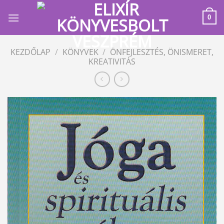
Skip
to
0
content
KEZDŐLAP
/
KÖNYVEK
/
ÖNFEJLESZTÉS, ÖNISMERET,
KREATIVITÁS