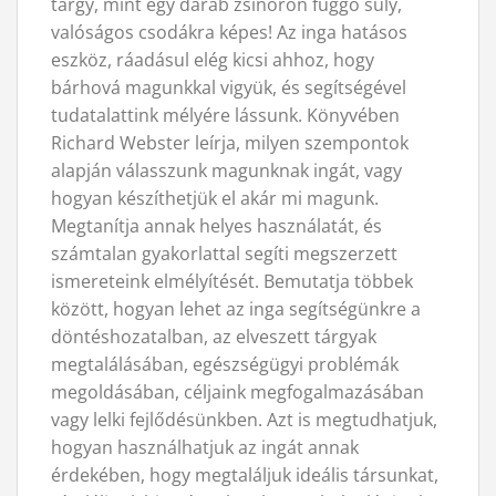
tárgy, mint egy darab zsinóron függő súly,
valóságos csodákra képes! Az inga hatásos
eszköz, ráadásul elég kicsi ahhoz, hogy
bárhová magunkkal vigyük, és segítségével
tudatalattink mélyére lássunk. Könyvében
Richard Webster leírja, milyen szempontok
alapján válasszunk magunknak ingát, vagy
hogyan készíthetjük el akár mi magunk.
Megtanítja annak helyes használatát, és
számtalan gyakorlattal segíti megszerzett
ismereteink elmélyítését. Bemutatja többek
között, hogyan lehet az inga segítségünkre a
döntéshozatalban, az elveszett tárgyak
megtalálásában, egészségügyi problémák
megoldásában, céljaink megfogalmazásában
vagy lelki fejlődésünkben. Azt is megtudhatjuk,
hogyan használhatjuk az ingát annak
érdekében, hogy megtaláljuk ideális társunkat,