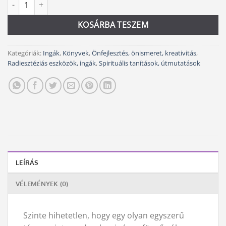
Alternative:
was:
is:
2
2
KOSÁRBA TESZEM
990 Ft.
900 Ft.
Kategóriák:
Ingák
,
Könyvek
,
Önfejlesztés, önismeret, kreativitás
,
Radiesztéziás eszközök, ingák
,
Spirituális tanítások, útmutatások
LEÍRÁS
VÉLEMÉNYEK (0)
Szinte hihetetlen, hogy egy olyan egyszerű