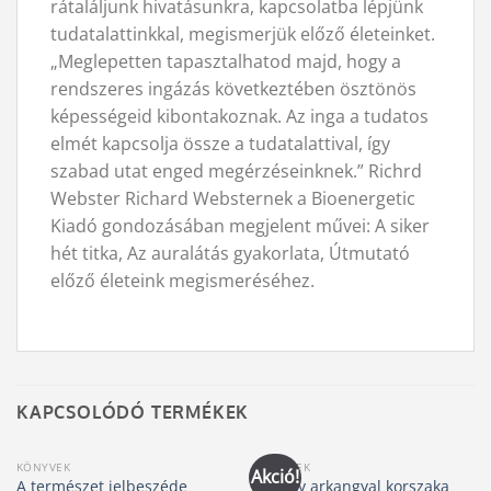
rátaláljunk hivatásunkra, kapcsolatba lépjünk
tudatalattinkkal, megismerjük előző életeinket.
„Meglepetten tapasztalhatod majd, hogy a
rendszeres ingázás következtében ösztönös
képességeid kibontakoznak. Az inga a tudatos
elmét kapcsolja össze a tudatalattival, így
szabad utat enged megérzéseinknek.” Richrd
Webster Richard Websternek a Bioenergetic
Kiadó gondozásában megjelent művei: A siker
hét titka, Az auralátás gyakorlata, Útmutató
előző életeink megismeréséhez.
KAPCSOLÓDÓ TERMÉKEK
KÖNYVEK
KÖNYVEK
Akció!
A természet jelbeszéde
Mihály arkangyal korszaka