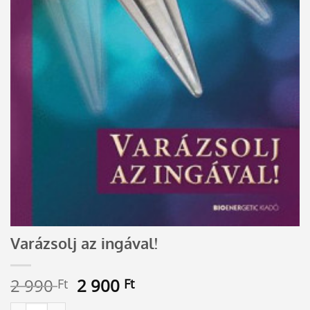
Varázsolj az ingával!
Original
Current
2 990
2 900
Ft
Ft
price
price
Varázsolj az ingával! mennyiség