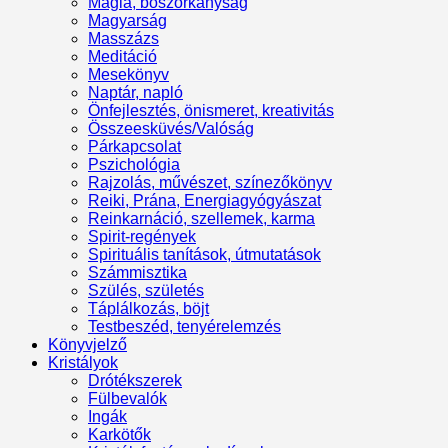
Mágia, boszorkányság
Magyarság
Masszázs
Meditáció
Mesekönyv
Naptár, napló
Önfejlesztés, önismeret, kreativitás
Összeesküvés/Valóság
Párkapcsolat
Pszichológia
Rajzolás, művészet, színezőkönyv
Reiki, Prána, Energiagyógyászat
Reinkarnáció, szellemek, karma
Spirit-regények
Spirituális tanítások, útmutatások
Számmisztika
Szülés, születés
Táplálkozás, böjt
Testbeszéd, tenyérelemzés
Könyvjelző
Kristályok
Drótékszerek
Fülbevalók
Ingák
Karkötők