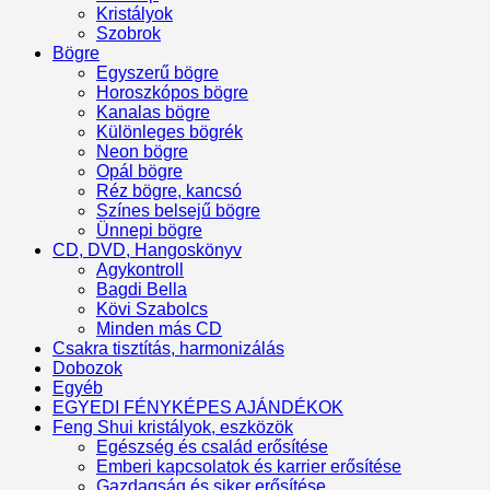
Kristályok
Szobrok
Bögre
Egyszerű bögre
Horoszkópos bögre
Kanalas bögre
Különleges bögrék
Neon bögre
Opál bögre
Réz bögre, kancsó
Színes belsejű bögre
Ünnepi bögre
CD, DVD, Hangoskönyv
Agykontroll
Bagdi Bella
Kövi Szabolcs
Minden más CD
Csakra tisztítás, harmonizálás
Dobozok
Egyéb
EGYEDI FÉNYKÉPES AJÁNDÉKOK
Feng Shui kristályok, eszközök
Egészség és család erősítése
Emberi kapcsolatok és karrier erősítése
Gazdagság és siker erősítése