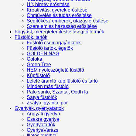
Hír, hírnév erősítése
Kreativitás, gyerek erősítése
Önművelés és tudás erősítése
Segítőkész emberek, utazás erősítése
Szerelem és házasság erősítése
Fogyást, méregtelenítést elősegítő termék
Füstölők, tartók
Füstölő csomagajánlatok
Füstölő tartók, égetők
GOLDEN NAG
Goloka
Green Tree
HEM nyolcszögletű füstölő
Kúpfüstölő
Lefelé áramló kúp füstölő és tartó
Minden más füstölő
Palo santo, Szantál, Oodh fa
Satya füstölők
Zsálya, gyanta, por
Gyertyák, gyertyatartók
Angyali gyertya
Csakra gyertya
Gyertyatartók
GyertyaVarázs
Illatos gyertya