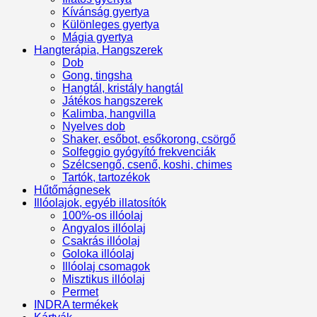
Kívánság gyertya
Különleges gyertya
Mágia gyertya
Hangterápia, Hangszerek
Dob
Gong, tingsha
Hangtál, kristály hangtál
Játékos hangszerek
Kalimba, hangvilla
Nyelves dob
Shaker, esőbot, esőkorong, csörgő
Solfeggio gyógyító frekvenciák
Szélcsengő, csenő, koshi, chimes
Tartók, tartozékok
Hűtőmágnesek
Illóolajok, egyéb illatosítók
100%-os illóolaj
Angyalos illóolaj
Csakrás illóolaj
Goloka illóolaj
Illóolaj csomagok
Misztikus illóolaj
Permet
INDRA termékek