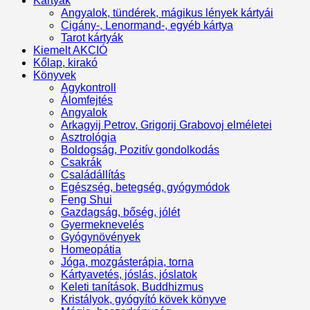
Kártyák
Angyalok, tündérek, mágikus lények kártyái
Cigány-, Lenormand-, egyéb kártya
Tarot kártyák
Kiemelt AKCIÓ
Kőlap, kirakó
Könyvek
Agykontroll
Álomfejtés
Angyalok
Arkagyij Petrov, Grigorij Grabovoj elméletei
Asztrológia
Boldogság, Pozitív gondolkodás
Csakrák
Családállítás
Egészség, betegség, gyógymódok
Feng Shui
Gazdagság, bőség, jólét
Gyermeknevelés
Gyógynövények
Homeopátia
Jóga, mozgásterápia, torna
Kártyavetés, jóslás, jóslatok
Keleti tanítások, Buddhizmus
Kristályok, gyógyító kövek könyve