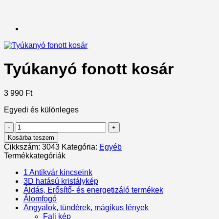
Tyúkanyó fonott kosár
3 990
Ft
Egyedi és különleges
Tyúkanyó
fonott
Kosárba teszem
kosár
Cikkszám:
3043
Kategória:
Egyéb
mennyiség
Termékkategóriák
1 Antikvár kincseink
3D hatású kristálykép
Áldás, Erősítő- és energetizáló termékek
Álomfogó
Angyalok, tündérek, mágikus lények
Fali kép