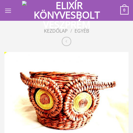
Skip
to
0
content
KEZDŐLAP
/
EGYÉB