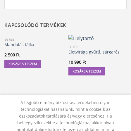
KAPCSOLÓDÓ TERMÉKEK
EGYÉB
Mandalás tálka
EGYÉB
Életvirága gyűrű, sárgaréz
2 500
Ft
10 990
Ft
KOSÁRBA TESZEM
KOSÁRBA TESZEM
A legjobb élmény biztosítása érdekében olyan
technológiákat használunk, mint a cookie-k az
eszközadatok tárolására és/vagy eléréséhez. Ha
beleegyezik ezekbe a technológiákba, akkor olyan
adatokat dolgozhatunk fel ezen az oldalon, mint a
KAPCSOLAT
ADATVÉDELMI NYILATKOZAT
ÁSZF