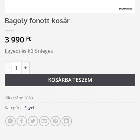
Bagoly fonott kosár
3 990
Ft
Egyedi és különleges
Bagoly fonott kosár mennyiség
Alternative:
KOSÁRBA TESZEM
Cikkszám:
3053
Kategória:
Egyéb