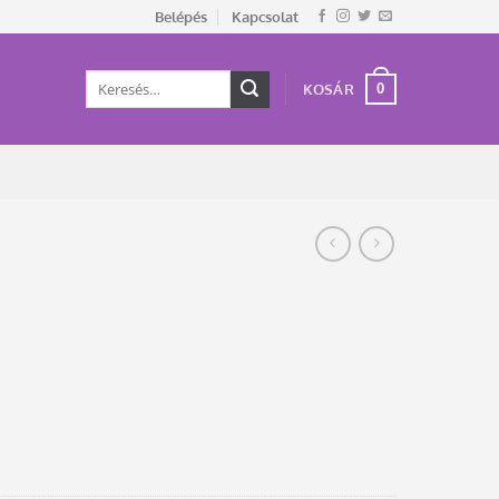
Belépés
Kapcsolat
Keresés
0
KOSÁR
a
következőre: