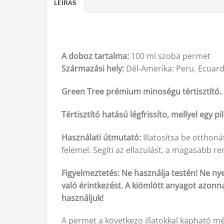
LEÍRÁS
A doboz tartalma:
100 ml szoba permet
Származási hely:
Dél-Amerika: Peru, Ecuar
Green Tree prémium minoségu tértisztító.
Tértisztító hatású l
égfrissíto, mellyel egy p
Használati útmutató:
Illatosítsa be otthonát
felemel. Segíti az ellazulást, a magasabb 
Figyelmeztetés: Ne használja testén! Ne nye
való érintkezést. A kiömlött anyagot azonnal
használjuk!
A permet a következo illatokkal kapható mé