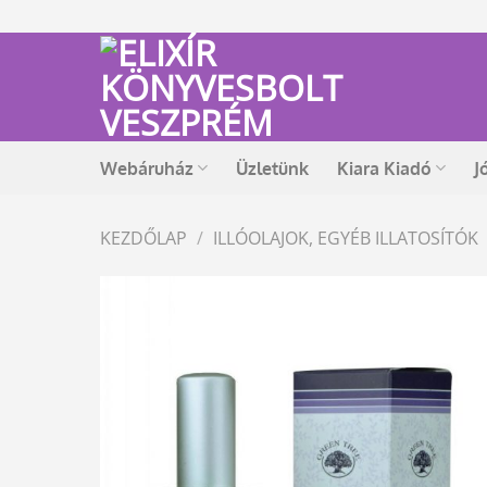
Skip
to
content
Webáruház
Üzletünk
Kiara Kiadó
J
KEZDŐLAP
/
ILLÓOLAJOK, EGYÉB ILLATOSÍTÓK