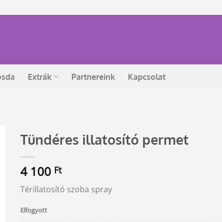
ósda
Extrák
Partnereink
Kapcsolat
Tündéres illatosító permet
4 100
Ft
Térillatosító szoba spray
Elfogyott