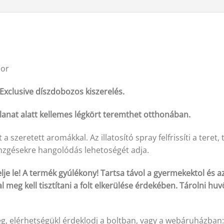
dor
Exclusive díszdobozos kiszerelés.
illanat alatt kellemes légkört teremthet otthonában.
 a szeretett aromákkal. Az illatosító spray felfrissíti a teret
renzgésekre hangolódás lehetoségét adja.
lje le! A termék gyúlékony! Tartsa távol a gyermekektol és az
 meg kell tisztítani a folt elkerülése érdekében. Tárolni hu
g, elérhetségükl érdeklodj a boltban, vagy a webáruházban: