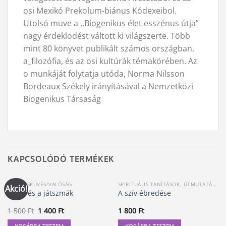
osi Mexikó Prekolum-biánus Kódexeibol.
Utolsó muve a ,,Biogenikus élet esszénus útja”
nagy érdeklodést váltott ki világszerte. Több
mint 80 könyvet publikált számos országban,
a_filozófia, és az osi kultúrák témakörében. Az
o munkáját folytatja utóda, Norma Nilsson
Bordeaux Székely irányításával a Nemzetközi
Biogenikus Társaság
KAPCSOLÓDÓ TERMÉKEK
ÖSSZEESKÜVÉS/VALÓSÁG
SPIRITUÁLIS TANÍTÁSOK, ÚTMUTATÁSOK
Akció!
Amer és a játszmák
A szív ébredése
Original
Current
1 500
Ft
1 400
Ft
1 800
Ft
price
price
was:
is: