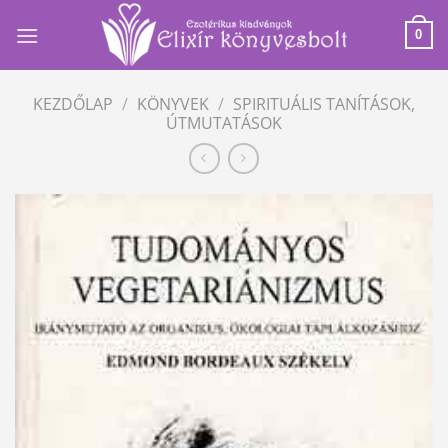
Skip
to
0
content
KEZDŐLAP
/
KÖNYVEK
/
SPIRITUÁLIS TANÍTÁSOK,
ÚTMUTATÁSOK