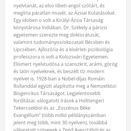
nyelvtanát, az elso tibeti-angol szótárt, és
megírta páratlan muvét, az Ázsiai Kutatásokat.
Egy idoben o volt a Királyi Ázsia Társaság
könyvtárosa Indiában. Dr. Székely a párizsi
egyetemen szerezte meg doktorátusát,
valamint tudományos/okozatait Bécsben és
Lipcsében. Ajílozó/ia és a kísérleti pszibológia
professzora is volt a Kolozsvári Egyetemen.
Elismert nyelvtudósa a szanszkrit, arámi, görög
és latin nyelveknek, és beszélt tíz modern
nyelvet is. 1928-ban a Nobel-díjas Romáin
Rollanddal együtt alapította meg a Nemzetközi
Biogeni-kus Társaságot. Legjelentosebb
fordításai: válogatott írások a Holttengeri
Tekercsekbol és az ,,Esszénus Béke
Evangélium” (több millió példányszámban
jelent meg több, mint 30 nyelven), továbbá
válogatott szövegek a Zend Avesztából és az