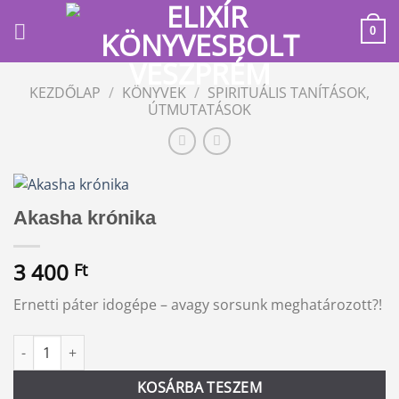
Skip
to
0
content
KEZDŐLAP
/
KÖNYVEK
/
SPIRITUÁLIS TANÍTÁSOK,
ÚTMUTATÁSOK
Akasha krónika
3 400
Ft
Ernetti páter idogépe – avagy sorsunk meghatározott?!
Akasha krónika mennyiség
Alternative:
KOSÁRBA TESZEM