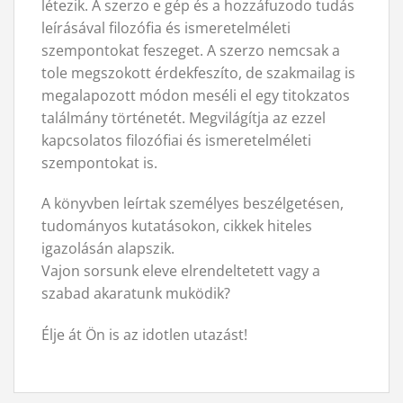
létezik. A szerzo e gép és a hozzáfuzodo tudás
leírásával filozófia és ismeretelméleti
szempontokat feszeget. A szerzo nemcsak a
tole megszokott érdekfeszíto, de szakmailag is
megalapozott módon meséli el egy titokzatos
találmány történetét. Megvilágítja az ezzel
kapcsolatos filozófiai és ismeretelméleti
szempontokat is.
A könyvben leírtak személyes beszélgetésen,
tudományos kutatásokon, cikkek hiteles
igazolásán alapszik.
Vajon sorsunk eleve elrendeltetett vagy a
szabad akaratunk muködik?
Élje át Ön is az idotlen utazást!