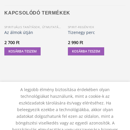
KAPCSOLÓDÓ TERMÉKEK
SPIRITUÁLIS TANÍTÁSOK, ÚTMUTATÁSOK
SPIRIT-REGÉNYEK
Az álmok útján
Tizenegy perc
2 700
Ft
2 990
Ft
KOSÁRBA TESZEM
KOSÁRBA TESZEM
A legjobb élmény biztosítása érdekében olyan
technológiákat használunk, mint a cookie-k az
eszközadatok tárolására és/vagy eléréséhez. Ha
beleegyezik ezekbe a technológiákba, akkor olyan
adatokat dolgozhatunk fel ezen az oldalon, mint a
KAPCSOLAT
ADATVÉDELMI NYILATKOZAT
ÁSZF
JOGI NYILATKOZAT
SZÁLLÍTÁSI FELTÉTELEK
böngészési viselkedés vagy az egyedi azonosítók. A
ELÁLLÁS A SZERZŐDÉSTŐL
hozzájárulás elmulasztása vagy visszavonása bizonyos