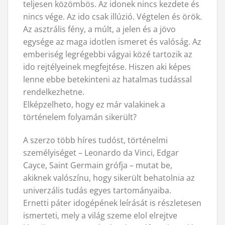
teljesen közömbös. Az idonek nincs kezdete és
nincs vége. Az ido csak illúzió. Végtelen és örök.
Az asztrális fény, a múlt, a jelen és a jövo
egysége az maga idotlen ismeret és valóság. Az
emberiség legrégebbi vágyai közé tartozik az
ido rejtélyeinek megfejtése. Hiszen aki képes
lenne ebbe betekinteni az hatalmas tudással
rendelkezhetne.
Elképzelheto, hogy ez már valakinek a
történelem folyamán sikerült?
A szerzo több híres tudóst, történelmi
személyiséget – Leonardo da Vinci, Edgar
Cayce, Saint Germain grófja – mutat be,
akiknek valószínu, hogy sikerült behatolnia az
univerzális tudás egyes tartományaiba.
Ernetti páter idogépének leírását is részletesen
ismerteti, mely a világ szeme elol elrejtve