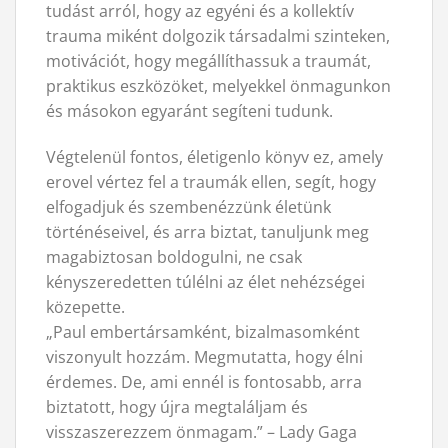
tudást arról, hogy az egyéni és a kollektív
trauma miként dolgozik társadalmi szinteken,
motivációt, hogy megállíthassuk a traumát,
praktikus eszközöket, melyekkel önmagunkon
és másokon egyaránt segíteni tudunk.
Végtelenül fontos, életigenlo könyv ez, amely
erovel vértez fel a traumák ellen, segít, hogy
elfogadjuk és szembenézzünk életünk
történéseivel, és arra biztat, tanuljunk meg
magabiztosan boldogulni, ne csak
kényszeredetten túlélni az élet nehézségei
közepette.
„Paul embertársamként, bizalmasomként
viszonyult hozzám. Megmutatta, hogy élni
érdemes. De, ami ennél is fontosabb, arra
biztatott, hogy újra megtaláljam és
visszaszerezzem önmagam.” – Lady Gaga