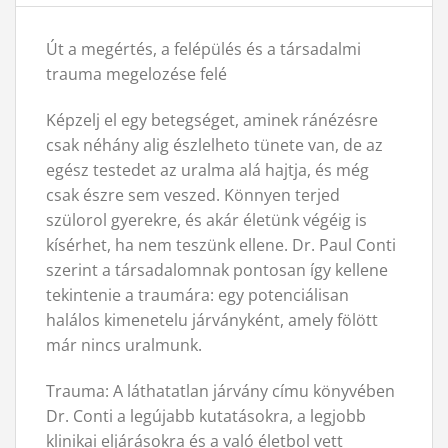
Út a megértés, a felépülés és a társadalmi
trauma megelozése felé
Képzelj el egy betegséget, aminek ránézésre
csak néhány alig észlelheto tünete van, de az
egész testedet az uralma alá hajtja, és még
csak észre sem veszed. Könnyen terjed
szülorol gyerekre, és akár életünk végéig is
kísérhet, ha nem teszünk ellene. Dr. Paul Conti
szerint a társadalomnak pontosan így kellene
tekintenie a traumára: egy potenciálisan
halálos kimenetelu járványként, amely fölött
már nincs uralmunk.
Trauma: A láthatatlan járvány címu könyvében
Dr. Conti a legújabb kutatásokra, a legjobb
klinikai eljárásokra és a való életbol vett