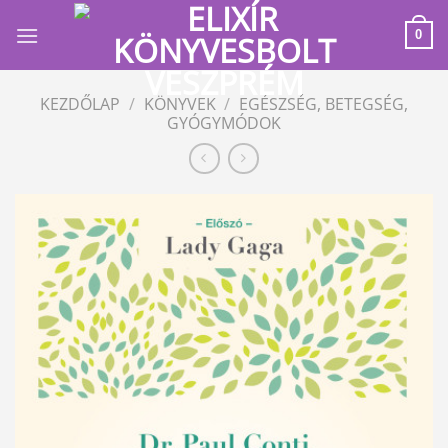
Skip
to
0
content
KEZDŐLAP
/
KÖNYVEK
/
EGÉSZSÉG, BETEGSÉG,
GYÓGYMÓDOK