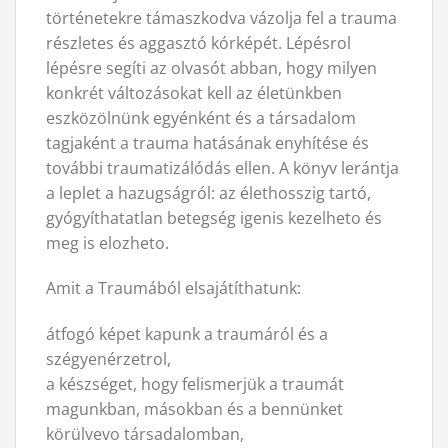
történetekre támaszkodva vázolja fel a trauma
részletes és aggasztó kórképét. Lépésrol
lépésre segíti az olvasót abban, hogy milyen
konkrét változásokat kell az életünkben
eszközölnünk egyénként és a társadalom
tagjaként a trauma hatásának enyhítése és
további traumatizálódás ellen. A könyv lerántja
a leplet a hazugságról: az élethosszig tartó,
gyógyíthatatlan betegség igenis kezelheto és
meg is elozheto.
Amit a Traumából elsajátíthatunk:
átfogó képet kapunk a traumáról és a
szégyenérzetrol,
a készséget, hogy felismerjük a traumát
magunkban, másokban és a bennünket
körülvevo társadalomban,