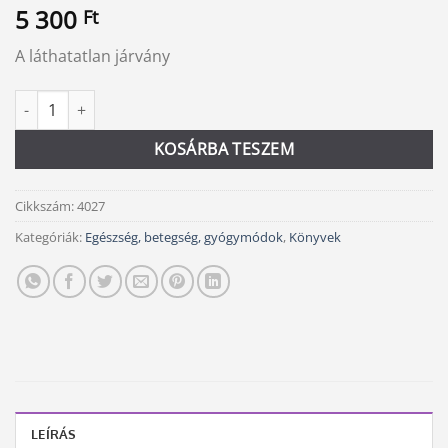
5 300
Ft
A láthatatlan járvány
Trauma mennyiség
Alternative:
KOSÁRBA TESZEM
Cikkszám:
4027
Kategóriák:
Egészség, betegség, gyógymódok
,
Könyvek
LEÍRÁS