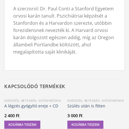
A szerzorol: Dr. Paul Conti a Stanford Egyetem
orvosi karán tanult. Pszichiátriai képzését a
Stanfordon és a Harvardon szerezte, utóbbin
forezidensnek nevezték ki. A Harvard orvosi
karán dolgozott egészen addig, míg az Oregon
állambeli Portlandbe költözött, ahol
megalapította saját klinikáját.
KAPCSOLÓDÓ TERMÉKEK
EGÉSZSÉG, BETEGSÉG, GYÓGYMÓDOK
EGÉSZSÉG, BETEGSÉG, GYÓGYMÓDOK
A légzés gyógyító ereje + CD
Szülés után is fitten
2 400
Ft
3 000
Ft
KOSÁRBA TESZEM
KOSÁRBA TESZEM