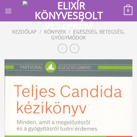
Skip
to
0
content
KEZDŐLAP
/
KÖNYVEK
/
EGÉSZSÉG, BETEGSÉG,
GYÓGYMÓDOK