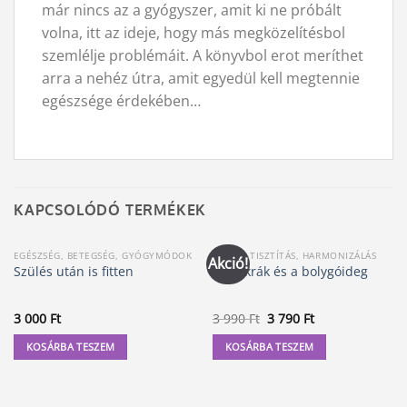
már nincs az a gyógyszer, amit ki ne próbált
volna, itt az ideje, hogy más megközelítésbol
szemlélje problémáit. A könyvbol erot meríthet
arra a nehéz útra, amit egyedül kell megtennie
egészsége érdekében…
KAPCSOLÓDÓ TERMÉKEK
EGÉSZSÉG, BETEGSÉG, GYÓGYMÓDOK
CSAKRA TISZTÍTÁS, HARMONIZÁLÁS
Akció!
Szülés után is fitten
A csakrák és a bolygóideg
Original
Current
3 000
Ft
3 990
Ft
3 790
Ft
price
price
was:
is:
KOSÁRBA TESZEM
KOSÁRBA TESZEM
3
3
990 Ft.
790 Ft.