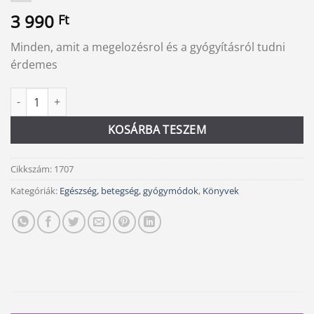
3 990
Ft
Minden, amit a megelozésrol és a gyógyításról tudni
érdemes
Teljes Candida kézikönyv mennyiség
Alternative:
KOSÁRBA TESZEM
Cikkszám:
1707
Kategóriák:
Egészség, betegség, gyógymódok
,
Könyvek