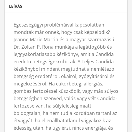
LEÍRÁS
Egészségügyi problémáival kapcsolatban
mondták már önnek, hogy csak képzelodik?
Jeanne Marie Martin és a magyar származású
Dr. Zoltan P. Rona munkája a legátfogóbb és
leggyakorlatiasabb kézikönyv, amit a Candida
eredetu betegségekrol írtak. A Teljes Candida
kézikönybol mindent megtudhat a nemlétezo
betegség eredetérol, okairól, gyógyításáról és
megelozésérol. Ha cukorbeteg, allergiás,
gombás fertozéssel küszködik, vagy más súlyos
betegségben szenved, valós vagy vélt Candida-
fertozése van, ha súlyfelesleg miatt
boldogtalan, ha nem tudja kordában tartani az
étvágyát, ha ellenállhatatlanul vágyakozik az
édesség után, ha úgy érzi, nincs energiája, és