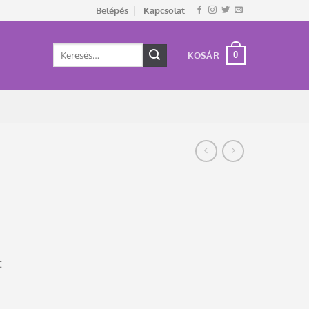
Belépés
Kapcsolat
Keresés
0
KOSÁR
a
következőre:
t