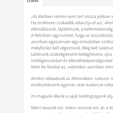
LEÍRÁS
„Az életben semmi sem tart vissza jobban 
Ha örökösen szakadék választja el azt, ahol
ellenállásunk, fájdalmunk, a kellemetlenség
A felszínen úgy tunhet, hogy az önszabotáz
azonban egyszeruen egy öntudatlan szükségle
mélyfúrást kell végeznünk. Meg kell találn
találnunk szükségleteink kielégítésére, újr
intelligenciánkat és ellenállóképességünket
Nem kis feladat ez, valamikor azonban min
Amikor elakadunk az életünkben, sokszor n
erofeszítéseink egymás után kudarcot valla
mi magunk állunk a saját boldogságunk útj
Miért tesszük ezt, mikor tesszük ezt, és a 