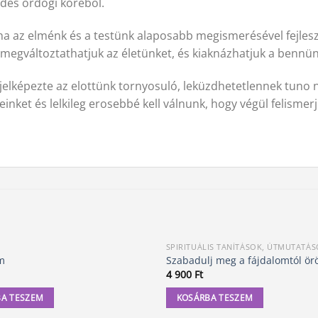
dés ördögi körébol.
a az elménk és a testünk alaposabb megismerésével fejlesztj
 megváltoztathatjuk az életünket, és kiaknázhatjuk a bennün
jelképezte az elottünk tornyosuló, leküzdhetetlennek tuno 
nket és lelkileg erosebbé kell válnunk, hogy végül felisme
SPIRITUÁLIS TANÍTÁSOK, ÚTMUTATÁ
m
Szabadulj meg a fájdalomtól ör
4 900
Ft
A TESZEM
KOSÁRBA TESZEM