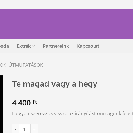
ósda
Extrák
Partnereink
Kapcsolat
ÁSOK, ÚTMUTATÁSOK
Te magad vagy a hegy
4 400
Ft
Hogyan szerezzük vissza az irányítást önmagunk felet
Te magad vagy a hegy mennyiség
Alternative: