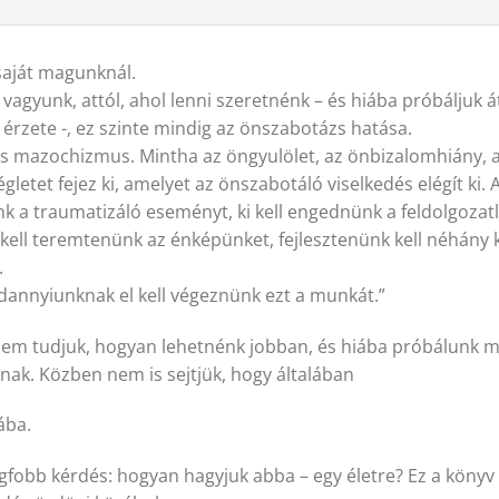
saját magunknál.
 vagyunk, attól, ahol lenni szeretnénk – és hiába próbáljuk
 érzete -, ez szinte mindig az önszabotázs hatása.
s mazochizmus. Mintha az öngyulölet, az önbizalomhiány, a 
tet fejez ki, amelyet az önszabotáló viselkedés elégít ki. 
unk a traumatizáló eseményt, ki kell engednünk a feldolgozat
a kell teremtenünk az énképünket, fejlesztenünk kell néhány
.
dannyiunknak el kell végeznünk ezt a munkát.”
em tudjuk, hogyan lehetnénk jobban, és hiába próbálunk me
nak. Közben nem is sejtjük, hogy általában
ába.
legfobb kérdés: hogyan hagyjuk abba – egy életre? Ez a köny