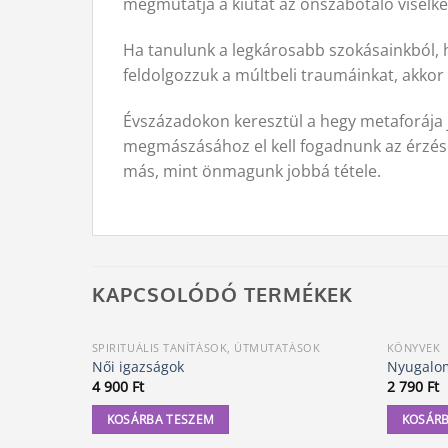
megmutatja a kiutat az önszabotáló viselke
Ha tanulunk a legkárosabb szokásainkból, h
feldolgozzuk a múltbeli traumáinkat, akkor
Évszázadokon keresztül a hegy metaforája 
megmászásához el kell fogadnunk az érzései
más, mint önmagunk jobbá tétele.
KAPCSOLÓDÓ TERMÉKEK
SPIRITUÁLIS TANÍTÁSOK, ÚTMUTATÁSOK
KÖNYVEK
Női igazságok
Nyugalo
4 900
Ft
2 790
Ft
KOSÁRBA TESZEM
KOSÁRB