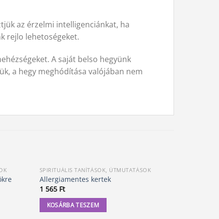
ük az érzelmi intelligenciánkat, ha
k rejlo lehetoségeket.
nehézségeket. A saját belso hegyünk
rjük, a hegy meghódítása valójában nem
SOK
SPIRITUÁLIS TANÍTÁSOK, ÚTMUTATÁSOK
SPIRITUÁLI
ökre
Allergiamentes kertek
Szakítás u
1 565
Ft
5 300
Ft
KOSÁRBA TESZEM
KOSÁRBA