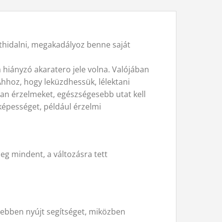
 áthidalni, megakadályoz benne saját
hiányzó akaratero jele volna. Valójában
Ahhoz, hogy leküzdhessük, lélektani
lan érzelmeket, egészségesebb utat kell
 képességet, például érzelmi
g mindent, a változásra tett
v ebben nyújt segítséget, miközben