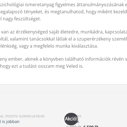
szichológiai ismeretanyag figyelmes áttanulmányozásának 
alapozó tényeket, és megtanulhatod, hogy miként kezeld 
l nagy feszültséget.
l van az érzékenységed saját életedre, munkádra, kapcsolataid
tál, valamint tanácsokkal látlak el a szuperérzékeny szem
élénkség, vagy a megfelelo munka kiválasztása.
eny ember, akinek a könyvben található információk révén seg
, hogy ezt a tudást osszam meg Veled is.
G, POZITÍV GONDOLKODÁS
KÖNYVEK
Akció!
l is jobban
A Titok
Original
Current