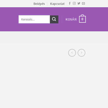
Belépés
Kapcsolat
Keresés
0
KOSÁR
a
következőre: