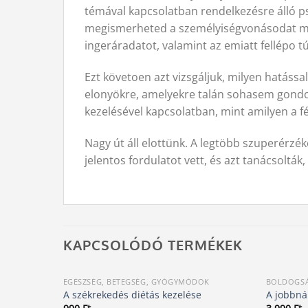
témával kapcsolatban rendelkezésre álló p
megismerheted a személyiségvonásodat meg
ingeráradatot, valamint az emiatt fellépo tú
Ezt követoen azt vizsgáljuk, milyen hatássa
elonyökre, amelyekre talán sohasem gondol
kezelésével kapcsolatban, mint amilyen a f
Nagy út áll elottünk. A legtöbb szuperérzék
jelentos fordulatot vett, és azt tanácsolták
KAPCSOLÓDÓ TERMÉKEK
EGÉSZSÉG, BETEGSÉG, GYÓGYMÓDOK
BOLDOGSÁ
A székrekedés diétás kezelése
A jobbná