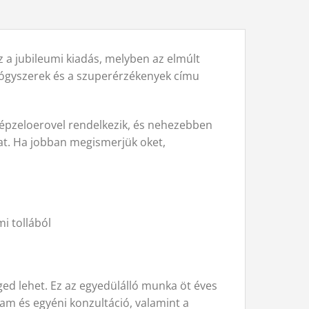
ez a jubileumi kiadás, melyben az elmúlt
 gyógyszerek és a szuperérzékenyek címu
 képzeloerovel rendelkezik, és nehezebben
at. Ha jobban megismerjük oket,
i tollából
ed lehet. Ez az egyedülálló munka öt éves
yam és egyéni konzultáció, valamint a