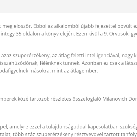
nt meg eloször. Ebbol az alkalomból újabb fejezettel bovült 
mintegy 35 oldalon a könyv elején. Ezen kívül a 9. Orvosok,
zaz szuperérzékeny, az átlag feletti intelligenciával, nagy
isszahúzódónak, félénknek tunnek. Azonban ez csak a látsz
odafigyelnek másokra, mint az átlagember.
emberek közé tartozol: részletes összefoglaló Milanovich Dom
el, amelyre ezzel a tulajdonságoddal kapcsolatban szükség
ztalat, több száz szuperérzékeny résztvevovel tartott tanfol