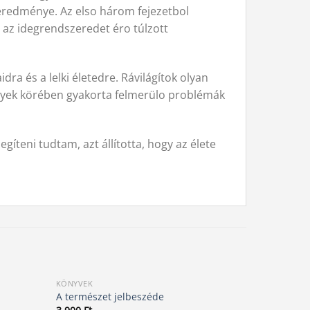
eredménye. Az elso három fejezetbol
az idegrendszeredet éro túlzott
ra és a lelki életedre. Rávilágítok olyan
élyek körében gyakorta felmerülo problémák
íteni tudtam, azt állította, hogy az élete
KÖNYVEK
KÖNYVEK
A természet jelbeszéde
A türelem