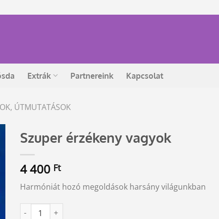
ósda
Extrák
Partnereink
Kapcsolat
ÁSOK, ÚTMUTATÁSOK
Szuper érzékeny vagyok
4 400
Ft
Harmóniát hozó megoldások harsány világunkban
Szuper érzékeny vagyok mennyiség
Alternative: