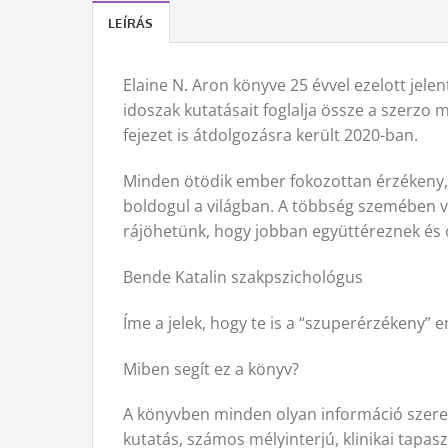
LEÍRÁS
Elaine N. Aron könyve 25 évvel ezelott jele
idoszak kutatásait foglalja össze a szerzo 
fejezet is átdolgozásra került 2020-ban.
Minden ötödik ember fokozottan érzékeny, a
boldogul a világban. A többség szemében v
rájöhetünk, hogy jobban együttéreznek és 
Bende Katalin szakpszichológus
Íme a jelek, hogy te is a “szuperérzékeny” 
Miben segít ez a könyv?
A könyvben minden olyan információ szerep
kutatás, számos mélyinterjú, klinikai tapas