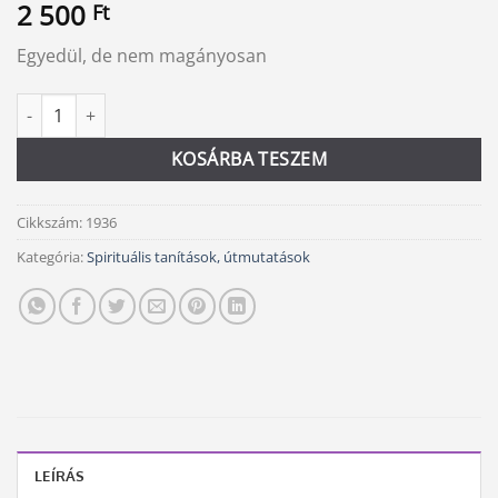
2 500
Ft
Egyedül, de nem magányosan
Szólóban mennyiség
Alternative:
KOSÁRBA TESZEM
Cikkszám:
1936
Kategória:
Spirituális tanítások, útmutatások
LEÍRÁS