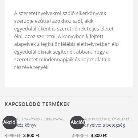
A szeretetnyelvekrol szóló sikerkönyvek
szerzoje ezúttal azokhoz szól, akik
egyedülállóként is szeretnének teljes életet
élni, azaz szeretni. A könyvben kifejtett
alapelvek a legkülönfélébb élethelyzetben élo
egyedülállóknak segítenek abban, hogy a
szeretetet mindennapjaik és kapcsolataik
részévé tegyék.
KAPCSOLÓDÓ TERMÉKEK
SPIRITUÁLIS TANÍTÁSOK, ÚTMUTATÁSOK
SPIRITUÁLIS TANÍTÁSOK, ÚTMUTATÁSOK
Akció!
Akció!
Tarot kézikönyv
A lélek nyelve: a betegség
Original
Current
Original
Current
3 990
Ft
3 800
Ft
4 990
Ft
4 800
Ft