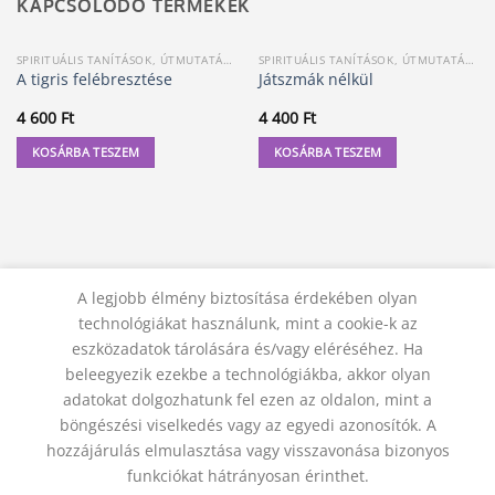
KAPCSOLÓDÓ TERMÉKEK
SPIRITUÁLIS TANÍTÁSOK, ÚTMUTATÁSOK
SPIRITUÁLIS TANÍTÁSOK, ÚTMUTATÁSOK
A tigris felébresztése
Játszmák nélkül
4 600
Ft
4 400
Ft
KOSÁRBA TESZEM
KOSÁRBA TESZEM
A legjobb élmény biztosítása érdekében olyan
technológiákat használunk, mint a cookie-k az
eszközadatok tárolására és/vagy eléréséhez. Ha
beleegyezik ezekbe a technológiákba, akkor olyan
adatokat dolgozhatunk fel ezen az oldalon, mint a
KAPCSOLAT
ADATVÉDELMI NYILATKOZAT
ÁSZF
JOGI NYILATKOZAT
SZÁLLÍTÁSI FELTÉTELEK
böngészési viselkedés vagy az egyedi azonosítók. A
ELÁLLÁS A SZERZŐDÉSTŐL
hozzájárulás elmulasztása vagy visszavonása bizonyos
© 2012 - 2026 Trigon 9000 Kft.
funkciókat hátrányosan érinthet.