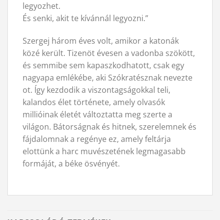
legyozhet.
És senki, akit te kívánnál legyozni.”
Szergej három éves volt, amikor a katonák
közé került. Tizenöt évesen a vadonba szökött,
és semmibe sem kapaszkodhatott, csak egy
nagyapa emlékébe, aki Szókratésznak nevezte
ot. Így kezdodik a viszontagságokkal teli,
kalandos élet története, amely olvasók
millióinak életét változtatta meg szerte a
világon. Bátorságnak és hitnek, szerelemnek és
fájdalomnak a regénye ez, amely feltárja
elottünk a harc muvészetének legmagasabb
formáját, a béke ösvényét.