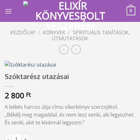
Skip
to
0
content
KEZDŐLAP
/
KÖNYVEK
/
SPIRITUÁLIS TANÍTÁSOK,
ÚTMUTATÁSOK
Szóktarész utazásai
2 800
Ft
A békés harcos útja címu sikerkönyv szerzojétol.
„Békélj meg magaddal, és nem lesz senki, aki legyozhet.
És senki, akit te kívánnál legyozni.”
Szóktarész utazásai mennyiség
Alternative: