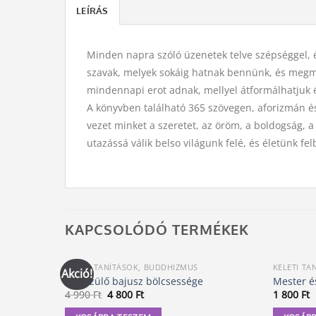
LEÍRÁS
Minden napra szóló üzenetek telve szépséggel, é
szavak, melyek sokáig hatnak bennünk, és megmut
mindennapi erot adnak, mellyel átformálhatjuk é
A könyvben található 365 szövegen, aforizmán és
vezet minket a szeretet, az öröm, a boldogság, a
utazássá válik belso világunk felé, és életünk fe
KAPCSOLÓDÓ TERMÉKEK
KELETI TANÍTÁSOK, BUDDHIZMUS
KELETI TA
Akció!
Az őszülő bajusz bölcsessége
Mester é
Original
Current
4 990
Ft
4 800
Ft
1 800
Ft
price
price
was:
is: