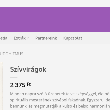
ósda
Extrák
Partnereink
Kapcsolat
 BUDDHIZMUS
Szívvirágok
2 375
Ft
Minden napra szóló üzenetek telve szépséggel, élo bö
spirituális mesterének szívébol fakadnak. Egyszeru, de
bennünk, és megmutatják a külso és belso harmóniáho