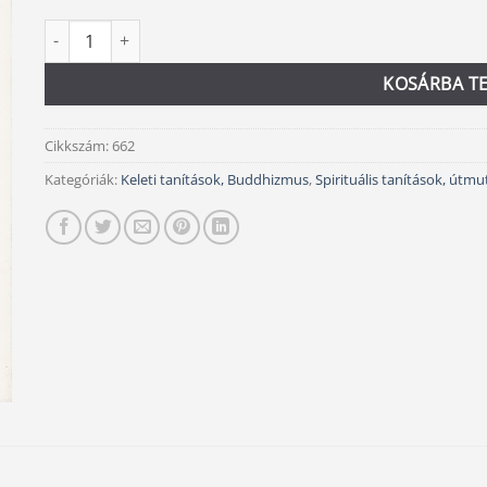
Szívvirágok mennyiség
Alternative:
KOSÁRBA T
Cikkszám:
662
Kategóriák:
Keleti tanítások, Buddhizmus
,
Spirituális tanítások, útm