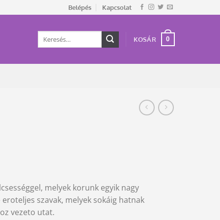
Belépés
Kapcsolat
Keresés
0
KOSÁR
a
következőre:
lcsességgel, melyek korunk egyik nagy
 eroteljes szavak, melyek sokáig hatnak
z vezeto utat.