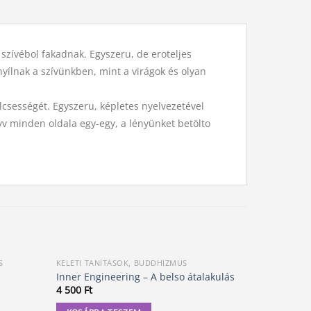
szívébol fakadnak. Egyszeru, de eroteljes
yílnak a szívünkben, mint a virágok és olyan
lcsességét. Egyszeru, képletes nyelvezetével
nyv minden oldala egy-egy, a lényünket betölto
S
KELETI TANÍTÁSOK, BUDDHIZMUS
KELETI TAN
Inner Engineering – A belso átalakulás
Az élo Dh
4 500
Ft
4 800
Ft