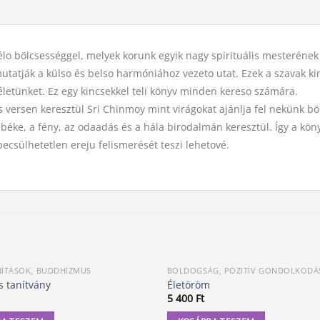
lo bölcsességgel, melyek korunk egyik nagy spirituális mesterének 
atják a külso és belso harmóniához vezeto utat. Ezek a szavak kin
letünket. Ez egy kincsekkel teli könyv minden kereso számára.
 versen keresztül Sri Chinmoy mint virágokat ajánlja fel nekünk bö
 béke, a fény, az odaadás és a hála birodalmán keresztül. Így a kö
lbecsülhetetlen ereju felismerését teszi lehetové.
NÍTÁSOK, BUDDHIZMUS
BOLDOGSÁG, POZITÍV GONDOLKODÁ
s tanítvány
Életöröm
5 400
Ft