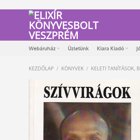
Skip
to
content
Webáruház
Üzletünk
Kiara Kiadó
J
KEZDŐLAP
/
KÖNYVEK
/
KELETI TANÍTÁSOK,