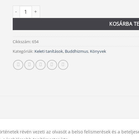
A lélek kertje mennyiség
Alternative:
KOSÁRBA T
Cikkszám:
654
Kategóriák:
Keleti tanítások, Buddhizmus
,
Könyvek
énetek révén vezeti az olvasót a belso felismerések és a beteljese