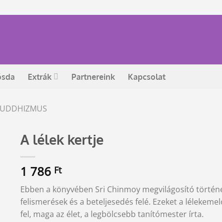
ósda
Extrák
Partnereink
Kapcsolat
 BUDDHIZMUS
A lélek kertje
1 786
Ft
Ebben a könyvében Sri Chinmoy megvilágosító történet
felismerések és a beteljesedés felé. Ezeket a lélekeme
fel, maga az élet, a legbölcsebb tanítómester írta.