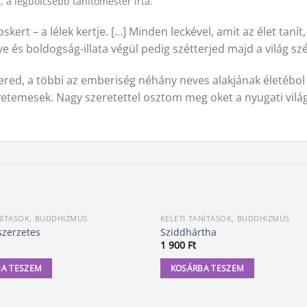
, a legbölcsebb tanítómester írta.
rt – a lélek kertje. […] Minden leckével, amit az élet tanít,
nye és boldogság-illata végül pedig szétterjed majd a világ s
l ered, a többi az emberiség néhány neves alakjának életébo
yetemesek. Nagy szeretettel osztom meg oket a nyugati világ
NÍTÁSOK, BUDDHIZMUS
KELETI TANÍTÁSOK, BUDDHIZMUS
szerzetes
Sziddhártha
1 900
Ft
A TESZEM
KOSÁRBA TESZEM