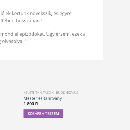
 lélek-kertünk növekszik, és egyre
zéltében-hosszában.”
l mond el epizódokat. Úgy érzem, ezek a
 olvasóival.”
KELETI TANÍTÁSOK, BUDDHIZMUS
KELETI TAN
Mester és tanítvány
Védánta S
1 800
Ft
9 800
Ft
KOSÁRBA TESZEM
KOSÁRBA