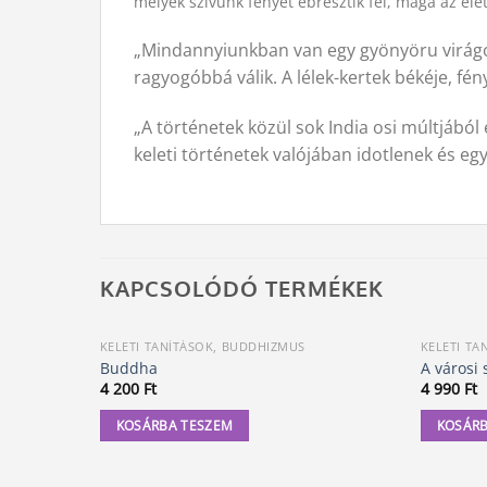
melyek szívünk fényét ébresztik fel, maga az élet
„Mindannyiunkban van egy gyönyöru virágoske
ragyogóbbá válik. A lélek-kertek békéje, fé
„A történetek közül sok India osi múltjábó
keleti történetek valójában idotlenek és eg
KAPCSOLÓDÓ TERMÉKEK
KELETI TANÍTÁSOK, BUDDHIZMUS
KELETI TA
Buddha
A városi 
4 200
Ft
4 990
Ft
KOSÁRBA TESZEM
KOSÁRB