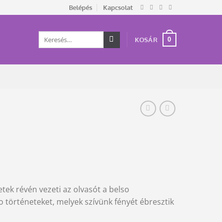
Belépés
Kapcsolat
Keresés
0
KOSÁR
a
következőre:
ek révén vezeti az olvasót a belso
lo történeteket, melyek szívünk fényét ébresztik