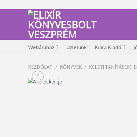
Skip
to
content
Webáruház
Üzletünk
Kiara Kiadó
J
KEZDŐLAP
/
KÖNYVEK
/
KELETI TANÍTÁSOK,