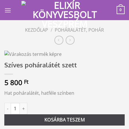
Skip
to
0
content
KEZDŐLAP
/
POHÁRALÁTÉT, POHÁR
Szíves poháralátét szett
5 800
Ft
Hat poháralátét, hatféle színben
Szíves poháralátét szett mennyiség
Alternative:
KOSÁRBA TESZEM