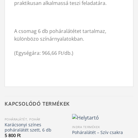
praktikusan alkalmassá teszi feladatára.
A csomag 6 db poháralátétet tartalmaz,
különbözo színárnyalatokban.
(Egységára: 966,66 Ft/db.)
KAPCSOLÓDÓ TERMÉKEK
POHÁRALÁTÉT, POHÁR
Karácsonyi színes
INDRA TERMÉKEK
poháralátét szett, 6 db
Poháralátét – Szív csakra
5 800
Ft