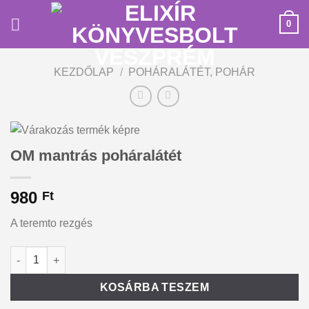
Skip
0
to
content
KEZDŐLAP
/
POHÁRALÁTÉT, POHÁR
OM mantrás poháralátét
980
Ft
A teremto rezgés
OM mantrás poháralátét mennyiség
Alternative:
KOSÁRBA TESZEM