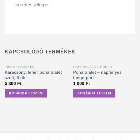
teremtés jelképe.
KAPCSOLÓDÓ TERMÉKEK
INDRA TERMÉKEK
POHÁRALÁTÉT, POHÁR
Karácsonyi fehér poháralátét
Poháralátét – napfényes
szett, 6 db
tengerpart
5 800
Ft
1 000
Ft
KOSÁRBA TESZEM
KOSÁRBA TESZEM