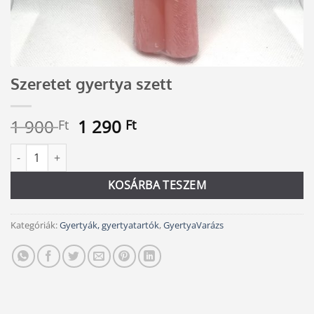
Szeretet gyertya szett
Original
Current
1 900
1 290
Ft
Ft
price
price
Szeretet gyertya szett mennyiség
Alternative:
was:
is:
1
1
KOSÁRBA TESZEM
900 Ft.
290 Ft.
Kategóriák:
Gyertyák, gyertyatartók
,
GyertyaVarázs