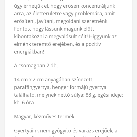
úgy érhetjük el, hogy erősen koncentráljunk
arra, az életterületre vagy problémára, amit
erősíteni, javítani, megoldani szeretnénk.
Fontos, hogy lássunk magunk előtt
kibontakozni a megvalósult célt! Higgyünk az
elménk teremtő erejében, és a pozitív
energiákban!
A csomagban 2 db,
14 cm x 2 cm anyagában színezett,
paraffingyertya, henger formájú gyertya
található, melynek nettó súlya: 88 g, égési ideje:
kb. 6 óra.
Magyar, kézműves termék.
Gyertyáink nem gyógyító és varázs erejűek, a