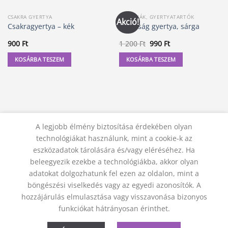
CSAKRA GYERTYA
GYERTYÁK, GYERTYATARTÓK
Akció!
Csakragyertya – kék
Kívánság gyertya, sárga
Original
Current
900
Ft
1 200
Ft
990
Ft
price
price
was:
is:
KOSÁRBA TESZEM
KOSÁRBA TESZEM
1
990 Ft.
200 Ft.
A legjobb élmény biztosítása érdekében olyan
technológiákat használunk, mint a cookie-k az
eszközadatok tárolására és/vagy eléréséhez. Ha
beleegyezik ezekbe a technológiákba, akkor olyan
adatokat dolgozhatunk fel ezen az oldalon, mint a
KAPCSOLAT
ADATVÉDELMI NYILATKOZAT
ÁSZF
JOGI NYILATKOZAT
SZÁLLÍTÁSI FELTÉTELEK
böngészési viselkedés vagy az egyedi azonosítók. A
ELÁLLÁS A SZERZŐDÉSTŐL
hozzájárulás elmulasztása vagy visszavonása bizonyos
© 2012 - 2026 Trigon 9000 Kft.
funkciókat hátrányosan érinthet.