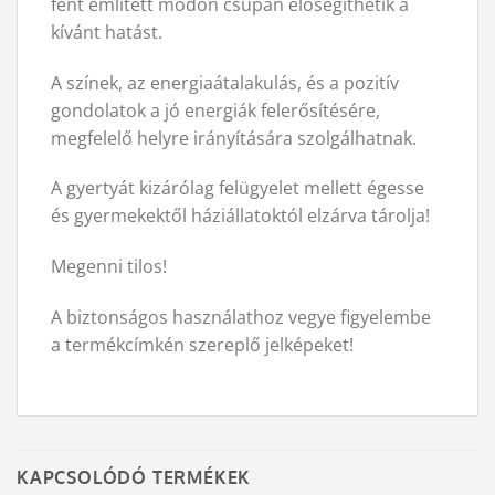
fent említett módon csupán elősegíthetik a
kívánt hatást.
A színek, az energiaátalakulás, és a pozitív
gondolatok a jó energiák felerősítésére,
megfelelő helyre irányítására szolgálhatnak.
A gyertyát kizárólag felügyelet mellett égesse
és gyermekektől háziállatoktól elzárva tárolja!
Megenni tilos!
A biztonságos használathoz vegye figyelembe
a termékcímkén szereplő jelképeket!
KAPCSOLÓDÓ TERMÉKEK