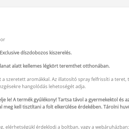
dor
Exclusive díszdobozos kiszerelés.
illanat alatt kellemes légkört teremthet otthonában.
 a szeretett aromákkal. Az illatosító spray felfrissíti a teret
renzgésekre hangolódás lehetoségét adja.
lje le! A termék gyúlékony! Tartsa távol a gyermekektol és az
 meg kell tisztítani a folt elkerülése érdekében. Tárolni hu
g, elérhetségükl érdeklodj a boltban, vagy a webáruházban: