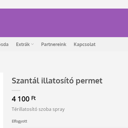
ósda
Extrák
Partnereink
Kapcsolat
Szantál illatosító permet
4 100
Ft
Térillatosító szoba spray
Elfogyott