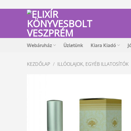
Skip
to
content
Webáruház
Üzletünk
Kiara Kiadó
J
KEZDŐLAP
/
ILLÓOLAJOK, EGYÉB ILLATOSÍTÓK