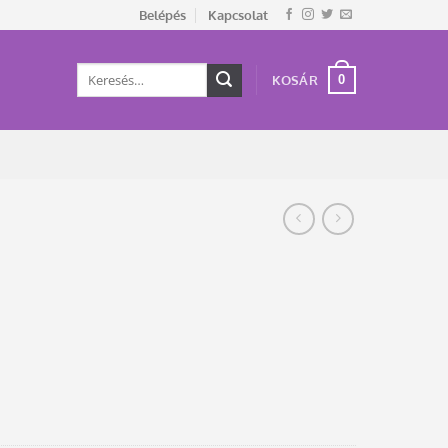
Belépés
Kapcsolat
Keresés
0
KOSÁR
a
következőre: