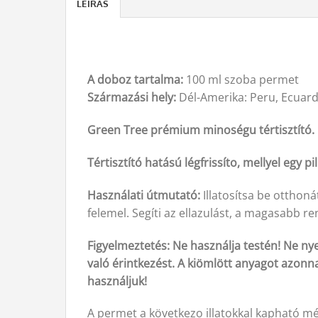
LEÍRÁS
A doboz tartalma:
100 ml szoba permet
Származási hely:
Dél-Amerika: Peru, Ecuar
Green Tree prémium minoségu tértisztító.
Tértisztító hatású l
égfrissíto, mellyel egy p
Használati útmutató:
Illatosítsa be otthonát
felemel. Segíti az ellazulást, a magasabb 
Figyelmeztetés: Ne használja testén! Ne nye
való érintkezést. A kiömlött anyagot azonnal
használjuk!
A permet a következo illatokkal kapható mé