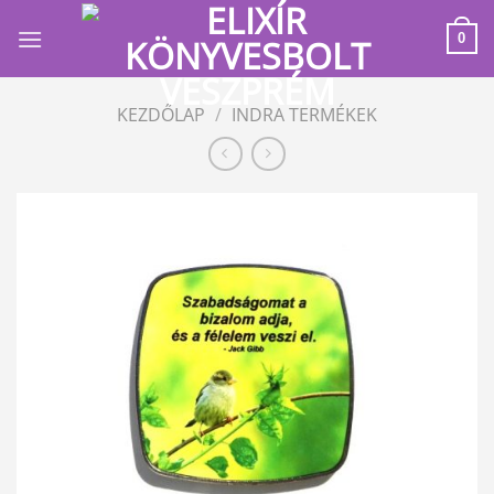
Skip
to
0
content
KEZDŐLAP
/
INDRA TERMÉKEK