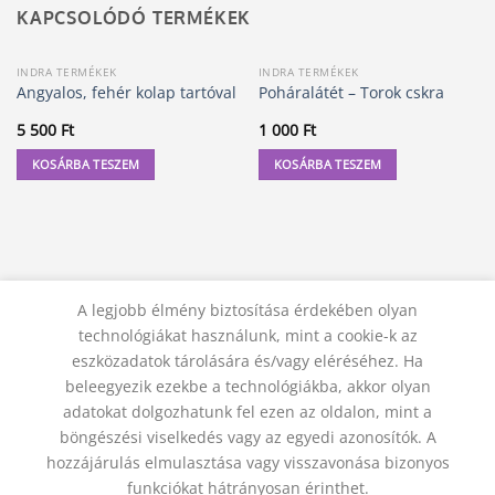
KAPCSOLÓDÓ TERMÉKEK
INDRA TERMÉKEK
INDRA TERMÉKEK
Angyalos, fehér kolap tartóval
Poháralátét – Torok cskra
5 500
Ft
1 000
Ft
KOSÁRBA TESZEM
KOSÁRBA TESZEM
A legjobb élmény biztosítása érdekében olyan
technológiákat használunk, mint a cookie-k az
eszközadatok tárolására és/vagy eléréséhez. Ha
beleegyezik ezekbe a technológiákba, akkor olyan
adatokat dolgozhatunk fel ezen az oldalon, mint a
KAPCSOLAT
ADATVÉDELMI NYILATKOZAT
ÁSZF
JOGI NYILATKOZAT
SZÁLLÍTÁSI FELTÉTELEK
böngészési viselkedés vagy az egyedi azonosítók. A
ELÁLLÁS A SZERZŐDÉSTŐL
hozzájárulás elmulasztása vagy visszavonása bizonyos
© 2012 - 2026 Trigon 9000 Kft.
funkciókat hátrányosan érinthet.