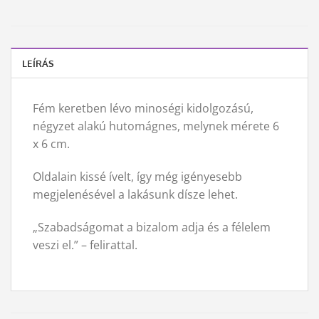
LEÍRÁS
Fém keretben lévo minoségi kidolgozású,
négyzet alakú hutomágnes, melynek mérete 6
x 6 cm.
Oldalain kissé ívelt, így még igényesebb
megjelenésével a lakásunk dísze lehet.
„Szabadságomat a bizalom adja és a félelem
veszi el.” – felirattal.