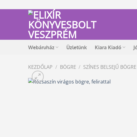
Skip
to
content
Webáruház
Üzletünk
Kiara Kiadó
J
KEZDŐLAP
/
BÖGRE
/
SZÍNES BELSEJŰ BÖGRE