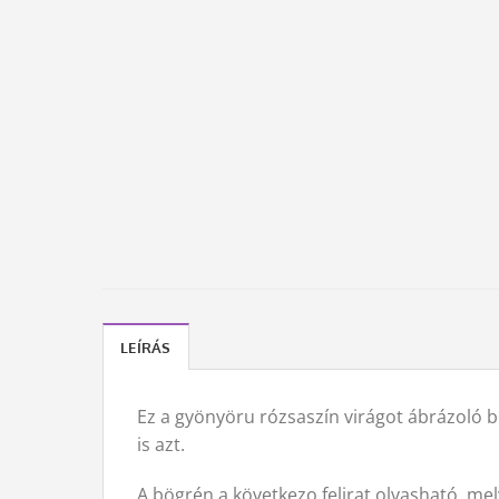
LEÍRÁS
Ez a gyönyöru rózsaszín virágot ábrázoló b
is azt.
A bögrén a következo felirat olvasható, me