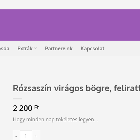
ósda
Extrák
Partnereink
Kapcsolat
Rózsaszín virágos bögre, felirat
2 200
Ft
Hogy minden nap tökéletes legyen…
Rózsaszín virágos bögre, felirattal mennyiség
Alternative: