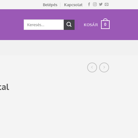
Belépés
Kapcsolat
Keresés
0
KOSÁR
a
következőre:
tal