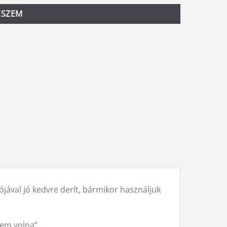
ESZEM
jával jó kedvre derít, bármikor használjuk
tem volna”