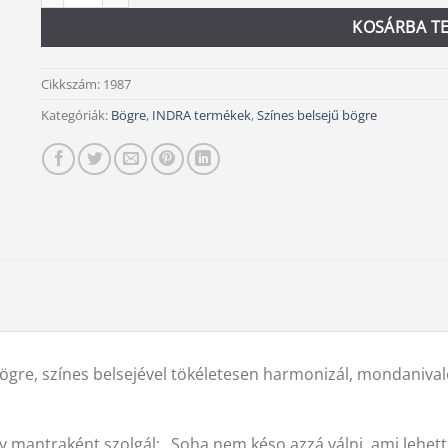
KOSÁRBA T
Cikkszám:
1987
Kategóriák:
Bögre
,
INDRA termékek
,
Színes belsejű bögre
ögre, színes belsejével tökéletesen harmonizál, mondanivaló
ly mantraként szolgál: „Soha nem késo azzá válni, ami lehet