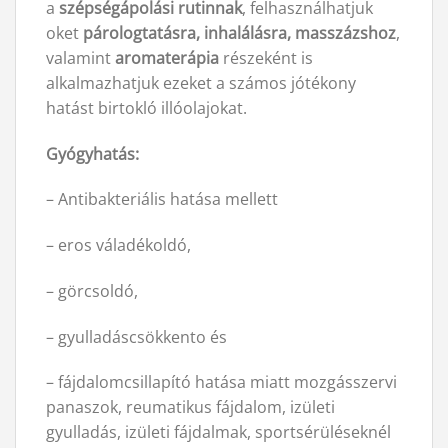
a
szépségápolási rutinnak
, felhasználhatjuk
oket
párologtatásra, inhalálásra, masszázshoz
,
valamint
aromaterápia
részeként is
alkalmazhatjuk ezeket a számos jótékony
hatást birtokló illóolajokat.
Gyógyhatás:
– Antibakteriális hatása mellett
– eros váladékoldó,
– görcsoldó,
– gyulladáscsökkento és
– fájdalomcsillapító hatása miatt mozgásszervi
panaszok, reumatikus fájdalom, izületi
gyulladás, izületi fájdalmak, sportsérüléseknél