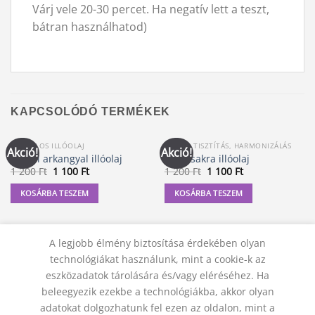
Várj vele 20-30 percet. Ha negatív lett a teszt,
bátran használhatod)
KAPCSOLÓDÓ TERMÉKEK
ANGYALOS ILLÓOLAJ
CSAKRA TISZTÍTÁS, HARMONIZÁLÁS
Akció!
Akció!
Rafael arkangyal illóolaj
Szexcsakra illóolaj
Original
Current
Original
Current
1 200
Ft
1 100
Ft
1 200
Ft
1 100
Ft
price
price
price
price
was:
is:
was:
is:
KOSÁRBA TESZEM
KOSÁRBA TESZEM
1
1
1
1
200 Ft.
100 Ft.
200 Ft.
100 Ft.
A legjobb élmény biztosítása érdekében olyan
technológiákat használunk, mint a cookie-k az
eszközadatok tárolására és/vagy eléréséhez. Ha
beleegyezik ezekbe a technológiákba, akkor olyan
adatokat dolgozhatunk fel ezen az oldalon, mint a