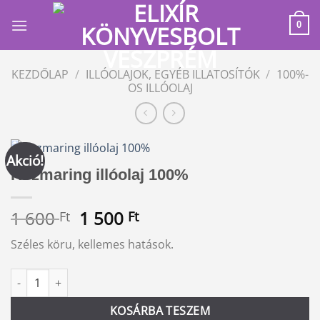
Skip
to
0
content
KEZDŐLAP
/
ILLÓOLAJOK, EGYÉB ILLATOSÍTÓK
/
100%-
OS ILLÓOLAJ
Akció!
Rozmaring illóolaj 100%
Original
Current
1 600
1 500
Ft
Ft
price
price
Széles köru, kellemes hatások.
was:
is:
1
1
Rozmaring illóolaj 100% mennyiség
Alternative:
600 Ft.
500 Ft.
KOSÁRBA TESZEM