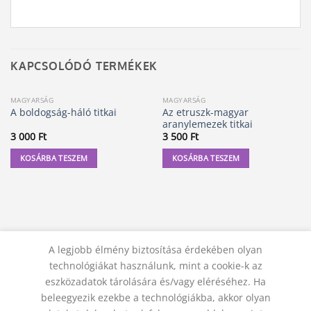
KAPCSOLÓDÓ TERMÉKEK
MAGYARSÁG
MAGYARSÁG
Az etruszk-magyar
A boldogság-háló titkai
aranylemezek titkai
3 000
Ft
3 500
Ft
KOSÁRBA TESZEM
KOSÁRBA TESZEM
A legjobb élmény biztosítása érdekében olyan
technológiákat használunk, mint a cookie-k az
eszközadatok tárolására és/vagy eléréséhez. Ha
beleegyezik ezekbe a technológiákba, akkor olyan