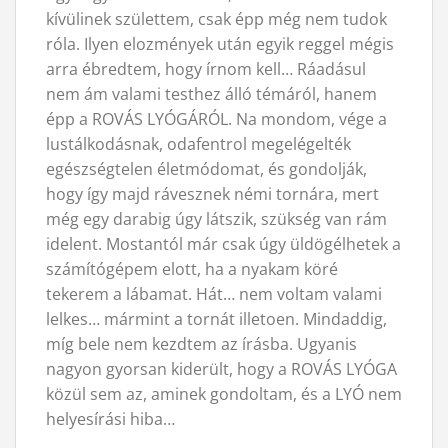
kívülinek születtem, csak épp még nem tudok
róla. Ilyen elozmények után egyik reggel mégis
arra ébredtem, hogy írnom kell… Ráadásul
nem ám valami testhez álló témáról, hanem
épp a ROVÁS LYÓGÁRÓL. Na mondom, vége a
lustálkodásnak, odafentrol megelégelték
egészségtelen életmódomat, és gondolják,
hogy így majd rávesznek némi tornára, mert
még egy darabig úgy látszik, szükség van rám
idelent. Mostantól már csak úgy üldögélhetek a
számítógépem elott, ha a nyakam köré
tekerem a lábamat. Hát… nem voltam valami
lelkes… mármint a tornát illetoen. Mindaddig,
míg bele nem kezdtem az írásba. Ugyanis
nagyon gyorsan kiderült, hogy a ROVÁS LYÓGA
közül sem az, aminek gondoltam, és a LYÓ nem
helyesírási hiba…