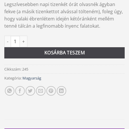
Legszívesebben napi tizenkét órát olvasnék ágyban
fekve (a másik tizenkettot alvással tölteném), foleg úgy,
hogy valaki ébrenlétem idején kétóránként mellém
tenné tálcán a legfinomabb ínyenc falatokat.
Rovás yóga mennyiség
Alternative:
KOSÁRBA TESZEM
Cikkszám:
245
Kategória:
Magyarság