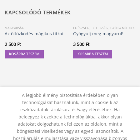
KAPCSOLÓDÓ TERMÉKEK
MAGYARSÁG
EGÉSZSÉG, BETEGSÉG, GYÓGYMÓDOK
Az öltözködés mágikus titkai
Gyógyulj meg magyarul!
2 500
Ft
3 500
Ft
KOSÁRBA TESZEM
KOSÁRBA TESZEM
A legjobb élmény biztosítása érdekében olyan
technológiákat használunk, mint a cookie-k az
eszközadatok tárolására és/vagy eléréséhez. Ha
beleegyezik ezekbe a technológiákba, akkor olyan
adatokat dolgozhatunk fel ezen az oldalon, mint a
KAPCSOLAT
ADATVÉDELMI NYILATKOZAT
ÁSZF
JOGI NYILATKOZAT
SZÁLLÍTÁSI FELTÉTELEK
böngészési viselkedés vagy az egyedi azonosítók. A
ELÁLLÁS A SZERZŐDÉSTŐL
hozzájárulás elmulasztása vagy visszavonása bizonyos