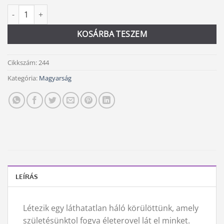
A boldogság-háló titkai mennyiség
Alternative:
KOSÁRBA TESZEM
Cikkszám:
244
Kategória:
Magyarság
LEÍRÁS
Létezik egy láthatatlan háló körülöttünk, amely
születésünktol fogva életerovel lát el minket.