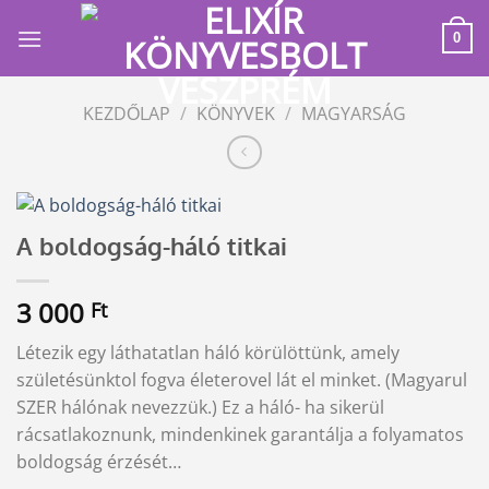
Skip
to
0
content
KEZDŐLAP
/
KÖNYVEK
/
MAGYARSÁG
A boldogság-háló titkai
3 000
Ft
Létezik egy láthatatlan háló körülöttünk, amely
születésünktol fogva életerovel lát el minket. (Magyarul
SZER hálónak nevezzük.) Ez a háló- ha sikerül
rácsatlakoznunk, mindenkinek garantálja a folyamatos
boldogság érzését…