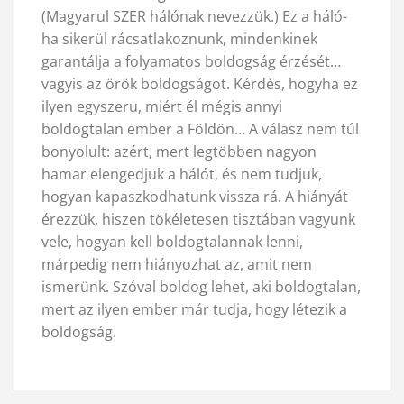
(Magyarul SZER hálónak nevezzük.) Ez a háló-
ha sikerül rácsatlakoznunk, mindenkinek
garantálja a folyamatos boldogság érzését…
vagyis az örök boldogságot. Kérdés, hogyha ez
ilyen egyszeru, miért él mégis annyi
boldogtalan ember a Földön… A válasz nem túl
bonyolult: azért, mert legtöbben nagyon
hamar elengedjük a hálót, és nem tudjuk,
hogyan kapaszkodhatunk vissza rá. A hiányát
érezzük, hiszen tökéletesen tisztában vagyunk
vele, hogyan kell boldogtalannak lenni,
márpedig nem hiányozhat az, amit nem
ismerünk. Szóval boldog lehet, aki boldogtalan,
mert az ilyen ember már tudja, hogy létezik a
boldogság.