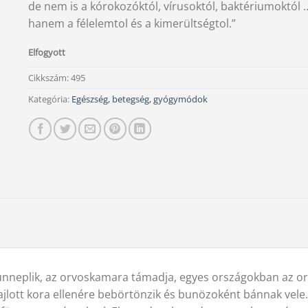
de nem is a kórokozóktól, vírusoktól, baktériumoktól 
hanem a félelemtol és a kimerültségtol.”
Elfogyott
Cikkszám:
495
Kategória:
Egészség, betegség, gyógymódok
 ünneplik, az orvoskamara támadja, egyes országokban az o
hajlott kora ellenére bebörtönzik és bunözoként bánnak vele. 