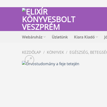
Skip
to
content
Webáruház
Üzletünk
Kiara Kiadó
J
KEZDŐLAP
/
KÖNYVEK
/
EGÉSZSÉG, BETEGS