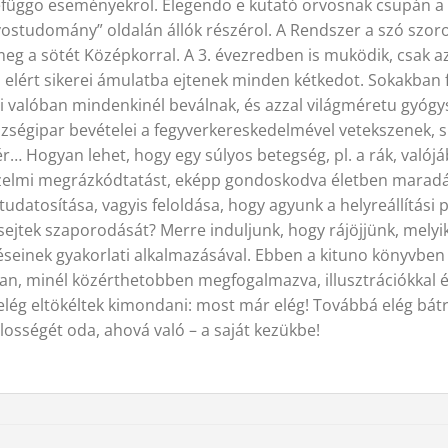
függo eseményekrol. Elegendo e kutató orvosnak csupán a n
tudomány” oldalán állók részérol. A Rendszer a szó szoros 
meg a sötét Középkorral. A 3. évezredben is muködik, csak az
lért sikerei ámulatba ejtenek minden kétkedot. Sokakban f
i valóban mindenkinél beválnak, és azzal világméretu gyógysz
észségipar bevételei a fegyverkereskedelmével vetekszenek,
ér… Hogyan lehet, hogy egy súlyos betegség, pl. a rák, val
 érzelmi megrázkódtatást, eképp gondoskodva életben maradá
tudatosítása, vagyis feloldása, hogy agyunk a helyreállítá
sejtek szaporodását? Merre induljunk, hogy rájöjjünk, melyi
éseinek gyakorlati alkalmazásával. Ebben a kituno könyvben
an, minél közérthetobben megfogalmazva, illusztrációkkal é
lég eltökéltek kimondani: most már elég! Továbbá elég bátr
elosségét oda, ahová való – a saját kezükbe!