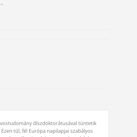
…,
rvostudomány díszdoktorátusával tüntetik
Ezen túl, fél Európa napilapjai szabályos