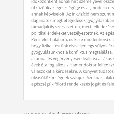
idoközönként adnak hírt személyével össze
ütközünk az egészségügy és a „modern orvos
annak képviseloit. Az Inkvizíció nem szunt 
daganatos megbetegedések gyógyításában e
támadják ily szervezetten, mert felfedezése
politikai érdekeket veszélyeztetnek. Az eg
Pénz élet-halál ura, és keze mindenhová el
hogy fizikai testünk elviseljen egy súlyos
gyógyulásunkhoz a konfliktus megtalálása, 
azonnal és végérvényesen leállítva a rákos 
évek óta foglalkozik Hamer doktor felfedez
válaszokat a kérdésekre. A könyvet tudatos
olvasóközönségnek szánjuk. Azoknak, akik e
egészségük fölötti rendelkezés jogát és fel