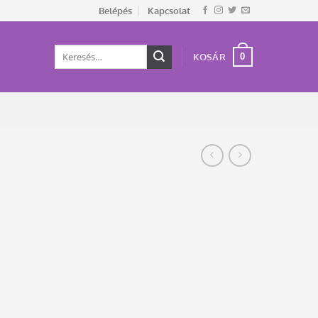
Belépés
Kapcsolat
Keresés
0
KOSÁR
a
következőre: