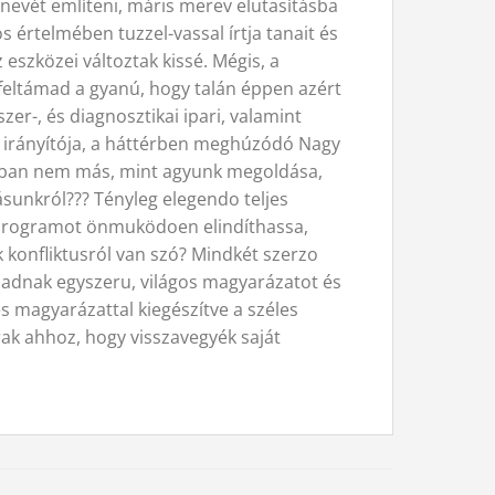
evét említeni, máris merev elutasításba
értelmében tuzzel-vassal írtja tanait és
 eszközei változtak kissé. Mégis, a
eltámad a gyanú, hogy talán éppen azért
er-, és diagnosztikai ipari, valamint
 s irányítója, a háttérben meghúzódó Nagy
ójában nem más, mint agyunk megoldása,
sunkról??? Tényleg elegendo teljes
si programot önmuködoen elindíthassa,
k konfliktusról van szó? Mindkét szerzo
 adnak egyszeru, világos magyarázatot és
s magyarázattal kiegészítve a széles
ak ahhoz, hogy visszavegyék saját