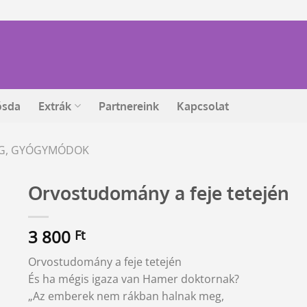
ósda
Extrák
Partnereink
Kapcsolat
ÉG, GYÓGYMÓDOK
Orvostudomány a feje tetején
3 800
Ft
Orvostudomány a feje tetején
És ha mégis igaza van Hamer doktornak?
„Az emberek nem rákban halnak meg,