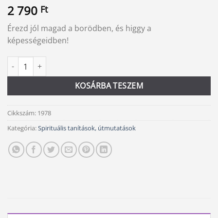
2 790
Ft
Érezd jól magad a borödben, és higgy a
képességeidben!
Önbizalom mennyiség
Alternative:
KOSÁRBA TESZEM
Cikkszám:
1978
Kategória:
Spirituális tanítások, útmutatások