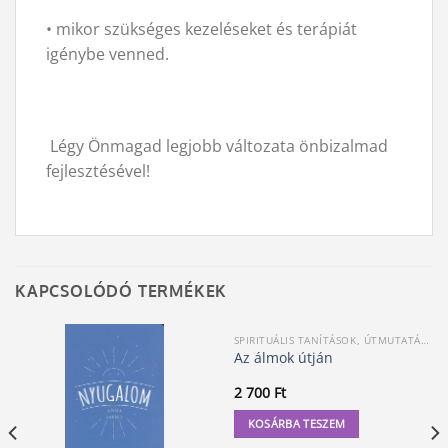
• mikor szükséges kezeléseket és terápiát
igénybe venned.
Légy Önmagad legjobb változata önbizalmad
fejlesztésével!
KAPCSOLÓDÓ TERMÉKEK
SPIRITUÁLIS TANÍTÁSOK, ÚTMUTATÁSOK
Az álmok útján
2 700
Ft
KOSÁRBA TESZEM