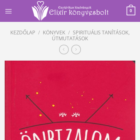
Skip
to
0
content
KEZDŐLAP
/
KÖNYVEK
/
SPIRITUÁLIS TANÍTÁSOK,
ÚTMUTATÁSOK