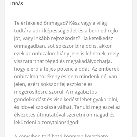
LEÍRÁS
Te értékeled önmagad? Kész vagy a világ
tudtára adni képességeidet és a benned rejlo
jót, vagy inkább rejtozködsz? Ha kételkedsz
önmagadban, sot sokszor bírálod is, akkor
ezek az önbizalomhiány jelei is lehetnek, mely
visszatarthat téged és megakadályozhatja,
hogy elérd a teljes potenciálodat. Az emberek
önbizalma törékeny és nem mindenkinél van
jelen, ezért sokszor fejlesztésre és
megerosítésre szorul. A magabiztos
gondolkodást és viselkedést lehet gyakorolni,
és idovel szokássá válhat. Tanuld meg ezzel az
élvezetes útmutatóval szeretni önmagad és
leküzdeni bizonytalanságod!
A könyvben található könnyen követheto