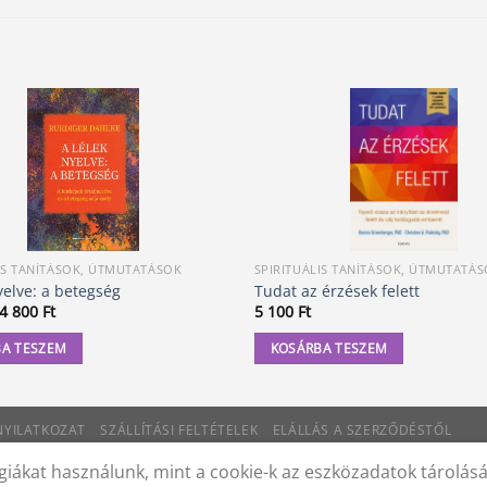
IS TANÍTÁSOK, ÚTMUTATÁSOK
SPIRITUÁLIS TANÍTÁSOK, ÚTMUTATÁ
yelve: a betegség
Tudat az érzések felett
Original
Current
4 800
Ft
5 100
Ft
price
price
was:
is:
A TESZEM
KOSÁRBA TESZEM
4
4
990 Ft.
800 Ft.
 NYILATKOZAT
SZÁLLÍTÁSI FELTÉTELEK
ELÁLLÁS A SZERZŐDÉSTŐL
iákat használunk, mint a cookie-k az eszközadatok tárolás