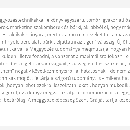
ggyozéstechnikákkal, e könyv egyszeru, tömör, gyakorlati ö
berek, marketing szakemberek és bárki, aki abból él, hogy 
 és taktikák hiányára, mert ez a mu mindezeket tartalmazza
t nyolc perc alatt bárkit eljuttatni az „igen” válaszig. Új öt
t titkaival, a Meggyozés tudománya megmutatja, hogyan ke
küldeni illetve fogadni, a vonzerot a maximálisra fokozni, 
teni beszélgetotársam vágyait, szükségleteit és szokásait, t
„nem” negatív következményeirol, állhatatosnak – de nem z
ikák mögött feltárja a szigorú tudományt is – miként hat 
ek (hogyan lehet ezekrol leszoktatni oket), hogyan muködik 
ségérol, ez a könyv megváltoztatja a kommunikációt a leg
kal bezárólag. A meggyozoképesség Szent Grálját tartja kezé