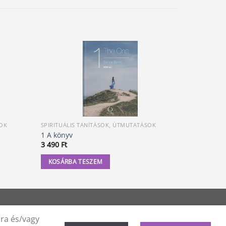
SOK
SPIRITUÁLIS TANÍTÁSOK, ÚTMUTATÁSOK
SPIRITUÁLI
1 A könyv
Az álmok ú
3 490
Ft
2 700
Ft
KOSÁRBA TESZEM
KOSÁRBA
ára és/vagy