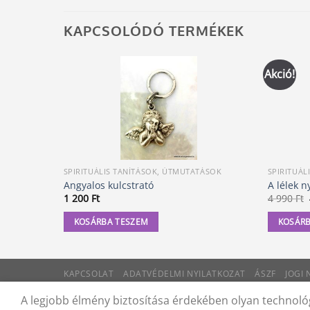
KAPCSOLÓDÓ TERMÉKEK
Akció!
SPIRITUÁLIS TANÍTÁSOK, ÚTMUTATÁSOK
SPIRITUÁL
Angyalos kulcstrató
A lélek n
1 200
Ft
4 990
Ft
KOSÁRBA TESZEM
KOSÁRB
KAPCSOLAT
ADATVÉDELMI NYILATKOZAT
ÁSZF
JOGI
© 2012 - 2026 Trigon 9000 Kft.
A legjobb élmény biztosítása érdekében olyan technológ