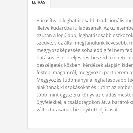
LEÍRÁS
Párosítva a leghatásosabb tradicionális me
illetve kudarcba fulladásának. Az üzletem
ezután a legújabb, leghatásosabb eszközök
szedve, s ez által megtanulunk kevesebb, min
meggyozoképesség soha eddig fel nem fedet
hatásos és eroteljes testbeszéd üzeneteket 
beszélgetés közben, kérdések alapján kiderí
festeni magamról, meggyozni partnerem a 
Meggyozés tudománya a leghatásosabb techn
alakítanak ki szokásokat és rutint az ember
több mint egyszeru könyv az eladás mester
ügyfelekkel, a családtagokon át, a barátok
változtatásának bizonyított eljárását.