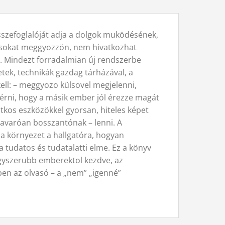
sszefoglalóját adja a dolgok muködésének,
másokat meggyozzön, nem hivatkozhat
. Mindezt forradalmian új rendszerbe
letek, technikák gazdag tárházával, a
ll: – meggyozo külsovel megjelenni,
elérni, hogy a másik ember jól érezze magát
itkos eszközökkel gyorsan, hiteles képet
avaróan bosszantónak – lenni. A
a környezet a hallgatóra, hogyan
a tudatos és tudatalatti elme. Ez a könyv
egyszerubb emberektol kezdve, az
ben az olvasó – a „nem” „igenné”