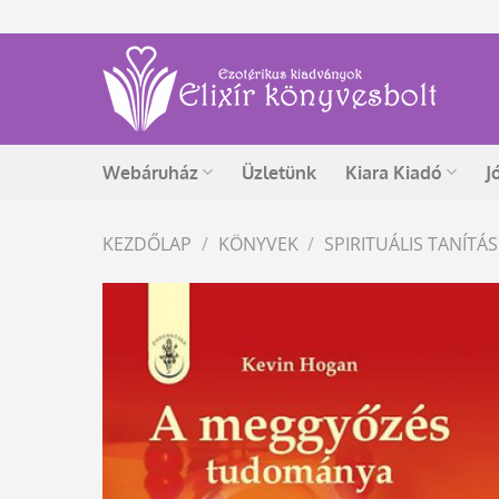
Skip
to
content
Webáruház
Üzletünk
Kiara Kiadó
J
KEZDŐLAP
/
KÖNYVEK
/
SPIRITUÁLIS TANÍT