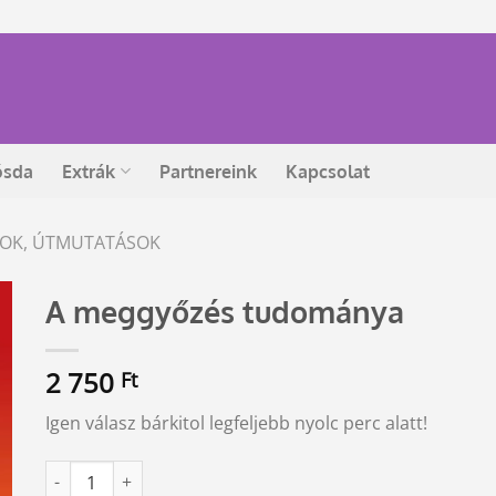
ósda
Extrák
Partnereink
Kapcsolat
ÁSOK, ÚTMUTATÁSOK
A meggyőzés tudománya
2 750
Ft
Igen válasz bárkitol legfeljebb nyolc perc alatt!
A meggyőzés tudománya mennyiség
Alternative: