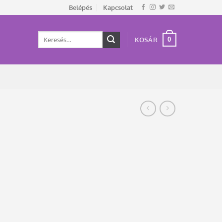
Belépés
Kapcsolat
Keresés
0
KOSÁR
a
következőre: