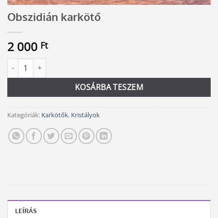
Obszidián karkötő
2 000
Ft
Obszidián karkötő mennyiség
Alternative:
KOSÁRBA TESZEM
Kategóriák:
Karkötők
,
Kristályok
LEÍRÁS