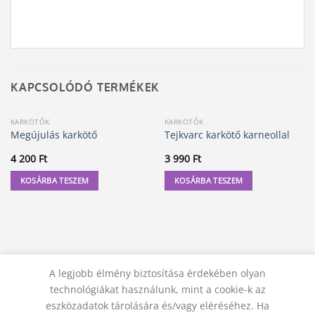
KAPCSOLÓDÓ TERMÉKEK
KARKÖTŐK
KARKÖTŐK
Megújulás karkötő
Tejkvarc karkötő karneollal
4 200
Ft
3 990
Ft
KOSÁRBA TESZEM
KOSÁRBA TESZEM
A legjobb élmény biztosítása érdekében olyan
technológiákat használunk, mint a cookie-k az
eszközadatok tárolására és/vagy eléréséhez. Ha