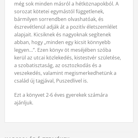
még sok minden másról a hétköznapokból. A
sorozat kötetei egymástól függetlenek,
bármilyen sorrendben olvashatóak, és
észrevétlenül adják át a pozitív életszemlélet
alapjait. Kicsiknek és nagyoknak segítenek
abban, hogy „minden egy kicsit könnyebb
legyen…”. Ezen könyv öt meséjében szóba
kerül az utcai közlekedés, kistestvér születése,
a szobatisztaság, az osztozkodás és a
veszekedés, valamint megismerkedhetünk a
család új tagjával, Puszedlivel is.
Ezt a könyvet 2-6 éves gyerekek számára
ajánljuk.