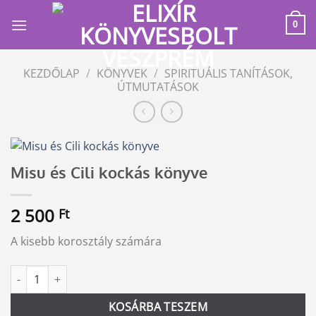
Skip
to
0
content
KEZDŐLAP
/
KÖNYVEK
/
SPIRITUÁLIS TANÍTÁSOK,
ÚTMUTATÁSOK
Misu és Cili kockás könyve
2 500
Ft
A kisebb korosztály számára
Misu és Cili kockás könyve mennyiség
Alternative:
KOSÁRBA TESZEM