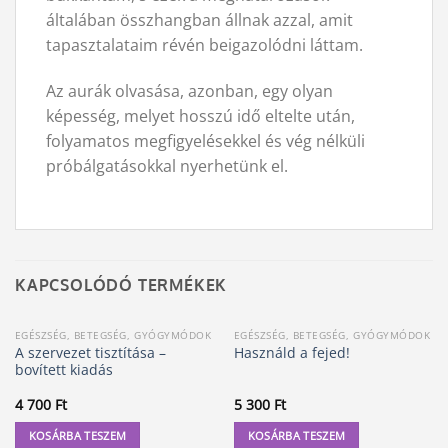
általában összhangban állnak azzal, amit
tapasztalataim révén beigazolódni láttam.
Az aurák olvasása, azonban, egy olyan
képesség, melyet hosszú idő eltelte után,
folyamatos megfigyelésekkel és vég nélküli
próbálgatásokkal nyerhetünk el.
KAPCSOLÓDÓ TERMÉKEK
EGÉSZSÉG, BETEGSÉG, GYÓGYMÓDOK
EGÉSZSÉG, BETEGSÉG, GYÓGYMÓDOK
A szervezet tisztítása –
Használd a fejed!
bovített kiadás
4 700
Ft
5 300
Ft
KOSÁRBA TESZEM
KOSÁRBA TESZEM