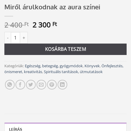
Miről árulkodnak az aura színei
Original
Current
2 400
2 300
Ft
Ft
price
price
Miről árulkodnak az aura színei mennyiség
Alternative:
was:
is:
2
2
KOSÁRBA TESZEM
400 Ft.
300 Ft.
Kategóriák:
Egészség, betegség, gyógymódok
,
Könyvek
,
Önfejlesztés,
önismeret, kreativitás
,
Spirituális tanítások, útmutatások
LEÍRÁS