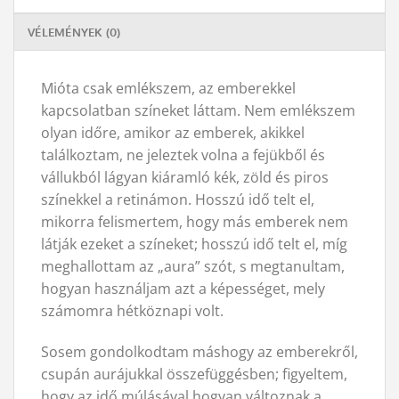
VÉLEMÉNYEK (0)
Mióta csak emlékszem, az emberekkel
kapcsolatban színeket láttam. Nem emlékszem
olyan időre, amikor az emberek, akikkel
találkoztam, ne jeleztek volna a fejükből és
vállukból lágyan kiáramló kék, zöld és piros
színekkel a retinámon. Hosszú idő telt el,
mikorra felismertem, hogy más emberek nem
látják ezeket a színeket; hosszú idő telt el, míg
meghallottam az „aura” szót, s megtanultam,
hogyan használjam azt a képességet, mely
számomra hétköznapi volt.
Sosem gondolkodtam máshogy az emberekről,
csupán aurájukkal összefüggésben; figyeltem,
hogy az idő múlásával hogyan változnak a