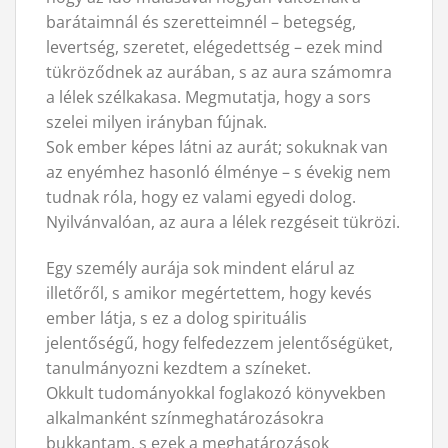
barátaimnál és szeretteimnél – betegség,
levertség, szeretet, elégedettség – ezek mind
tükröződnek az aurában, s az aura számomra
a lélek szélkakasa. Megmutatja, hogy a sors
szelei milyen irányban fújnak.
Sok ember képes látni az aurát; sokuknak van
az enyémhez hasonló élménye – s évekig nem
tudnak róla, hogy ez valami egyedi dolog.
Nyilvánvalóan, az aura a lélek rezgéseit tükrözi.
Egy személy aurája sok mindent elárul az
illetőről, s amikor megértettem, hogy kevés
ember látja, s ez a dolog spirituális
jelentőségű, hogy felfedezzem jelentőségüket,
tanulmányozni kezdtem a színeket.
Okkult tudományokkal foglakozó könyvekben
alkalmanként színmeghatározásokra
bukkantam, s ezek a meghatározások