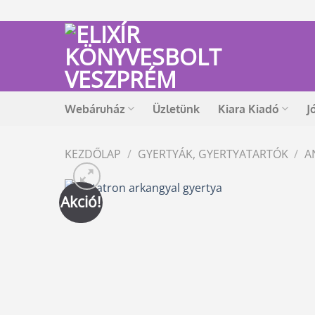
Skip
to
content
Webáruház
Üzletünk
Kiara Kiadó
J
KEZDŐLAP
/
GYERTYÁK, GYERTYATARTÓK
/
A
Akció!