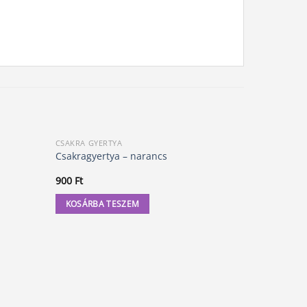
CSAKRA GYERTYA
GYERTYÁK, 
Akció!
Csakragyertya – narancs
Kívánság g
O
900
Ft
1 200
Ft
9
p
w
KOSÁRBA TESZEM
KOSÁRBA
1
20