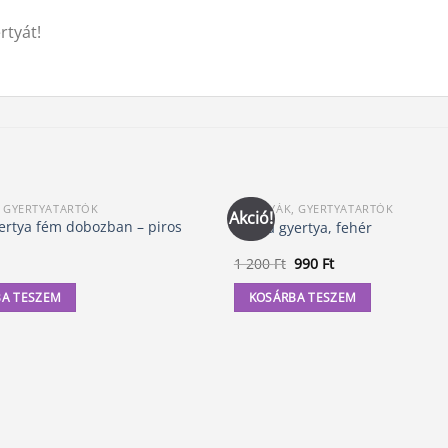
rtyát!
, GYERTYATARTÓK
GYERTYÁK, GYERTYATARTÓK
Akció!
yertya fém dobozban – piros
Mágia gyertya, fehér
Original
Current
1 200
Ft
990
Ft
price
price
was:
is:
A TESZEM
KOSÁRBA TESZEM
1
990 Ft.
200 Ft.