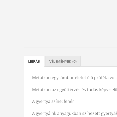
LEÍRÁS
VÉLEMÉNYEK (0)
Metatron egy jámbor életet élő próféta volt
Metatron az együttérzés és tudás képvisel
A gyertya színe: fehér
A gyertyáink anyagukban színezett gyertyák