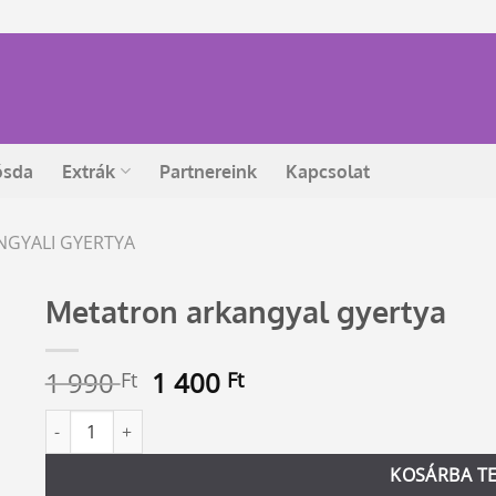
ósda
Extrák
Partnereink
Kapcsolat
NGYALI GYERTYA
Metatron arkangyal gyertya
Original
Current
1 990
1 400
Ft
Ft
price
price
Metatron arkangyal gyertya mennyiség
Alternative:
was:
is:
1
1
KOSÁRBA T
990 Ft.
400 Ft.