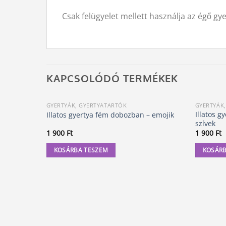
Csak felügyelet mellett használja az égő gye
KAPCSOLÓDÓ TERMÉKEK
GYERTYÁK, GYERTYATARTÓK
GYERTYÁK
Illatos g
Illatos gyertya fém dobozban – emojik
szívek
1 900
Ft
1 900
Ft
KOSÁRBA TESZEM
KOSÁRB