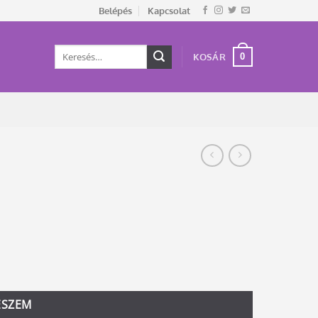
Belépés
Kapcsolat
Keresés
0
KOSÁR
a
következőre:
ESZEM