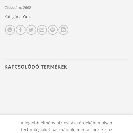
Cikkszám:
2668
Kategória:
Óra
KAPCSOLÓDÓ TERMÉKEK
A legjobb élmény biztosítása érdekében olyan
ÓRA
ÓRA
technológiákat használunk, mint a cookie-k az
Angyalos ébresztőóra 1.
Angyalos ébresztoóra 2.