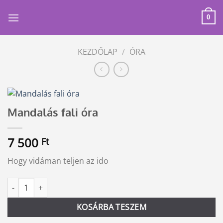
Skip
to
0
content
KEZDŐLAP
/
ÓRA
Mandalás fali óra
7 500
Ft
Hogy vidáman teljen az ido
Mandalás fali óra mennyiség
Alternative:
KOSÁRBA TESZEM