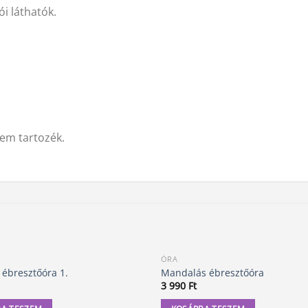
ói láthatók.
em tartozék.
ÓRA
 ébresztőóra 1.
Mandalás ébresztőóra
3 990
Ft