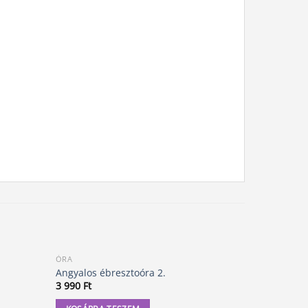
ÓRA
Angyalos ébresztoóra 2.
3 990
Ft