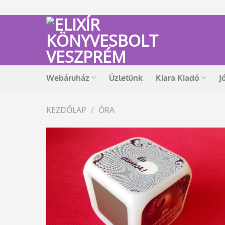
Skip
to
content
Webáruház
Üzletünk
Kiara Kiadó
J
KEZDŐLAP
/
ÓRA