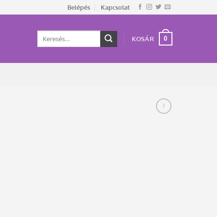
Belépés
Kapcsolat
Keresés
0
KOSÁR
a
következőre: