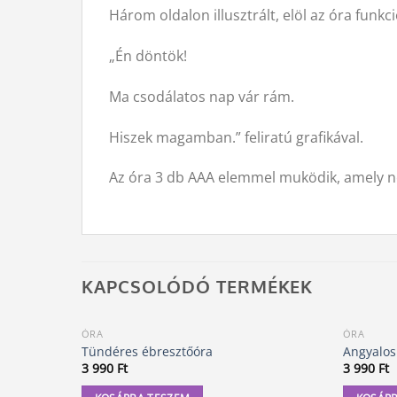
Három oldalon illusztrált, elöl az óra funkci
„Én döntök!
Ma csodálatos nap vár rám.
Hiszek magamban.” feliratú grafikával.
Az óra 3 db AAA elemmel muködik, amely n
KAPCSOLÓDÓ TERMÉKEK
ÓRA
ÓRA
Tündéres ébresztőóra
Angyalos
3 990
Ft
3 990
Ft