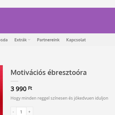
ósda
Extrák
Partnereink
Kapcsolat
Motivációs ébresztoóra
3 990
Ft
Hogy minden reggel színesen és jókedvuen iduljon
Motivációs ébresztoóra mennyiség
Alternative: