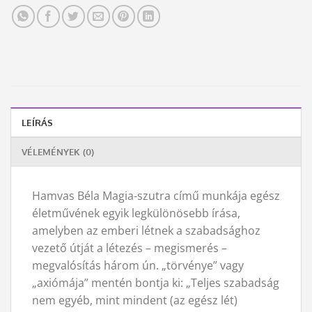
LEÍRÁS
VÉLEMÉNYEK (0)
Hamvas Béla Magia-szutra című munkája egész
életművének egyik legkülönösebb írása,
amelyben az emberi létnek a szabadsághoz
vezető útját a létezés – megismerés –
megvalósítás három ún. „törvénye” vagy
„axiómája” mentén bontja ki: „Teljes szabadság
nem egyéb, mint mindent (az egész lét)