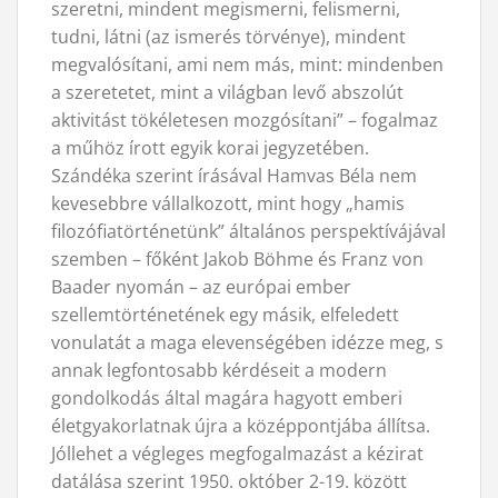
szeretni, mindent megismerni, felismerni,
tudni, látni (az ismerés törvénye), mindent
megvalósítani, ami nem más, mint: mindenben
a szeretetet, mint a világban levő abszolút
aktivitást tökéletesen mozgósítani” – fogalmaz
a műhöz írott egyik korai jegyzetében.
Szándéka szerint írásával Hamvas Béla nem
kevesebbre vállalkozott, mint hogy „hamis
filozófiatörténetünk” általános perspektívájával
szemben – főként Jakob Böhme és Franz von
Baader nyomán – az európai ember
szellemtörténetének egy másik, elfeledett
vonulatát a maga elevenségében idézze meg, s
annak legfontosabb kérdéseit a modern
gondolkodás által magára hagyott emberi
életgyakorlatnak újra a középpontjába állítsa.
Jóllehet a végleges megfogalmazást a kézirat
datálása szerint 1950. október 2-19. között