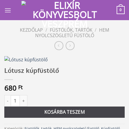
Skip
to
0
content
KEZDŐLAP
/
FÜSTÖLŐK, TARTÓK
/
HEM
NYOLCSZÖGLETŰ FÜSTÖLŐ
Lótusz kúpfüstölő
680
Ft
Lótusz kúpfüstölő mennyiség
Alternative:
KOSÁRBA TESZEM
Kategóriák:
Füstölők, tartók
,
HEM nyolcszögletű füstölő
,
Kúpfüstölő