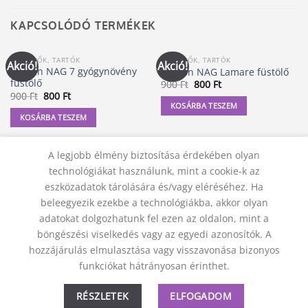
KAPCSOLÓDÓ TERMÉKEK
FÜSTÖLŐK, TARTÓK
FÜSTÖLŐK, TARTÓK
Akció!
Akció!
Golden NAG 7 gyógynövény
Golden NAG Lamare füstölő
füstölő
Original
Current
900
Ft
800
Ft
price
price
Original
Current
900
Ft
800
Ft
was:
is:
price
price
KOSÁRBA TESZEM
900 Ft.
800 Ft.
was:
is:
KOSÁRBA TESZEM
900 Ft.
800 Ft.
A legjobb élmény biztosítása érdekében olyan
technológiákat használunk, mint a cookie-k az
eszközadatok tárolására és/vagy eléréséhez. Ha
beleegyezik ezekbe a technológiákba, akkor olyan
adatokat dolgozhatunk fel ezen az oldalon, mint a
böngészési viselkedés vagy az egyedi azonosítók. A
hozzájárulás elmulasztása vagy visszavonása bizonyos
KAPCSOLAT
ADATVÉDELMI NYILATKOZAT
ÁSZF
funkciókat hátrányosan érinthet.
JOGI NYILATKOZAT
SZÁLLÍTÁSI FELTÉTELEK
ELÁLLÁS A SZERZŐDÉSTŐL
RÉSZLETEK
ELFOGADOM
© 2012 - 2026 Trigon 9000 Kft.