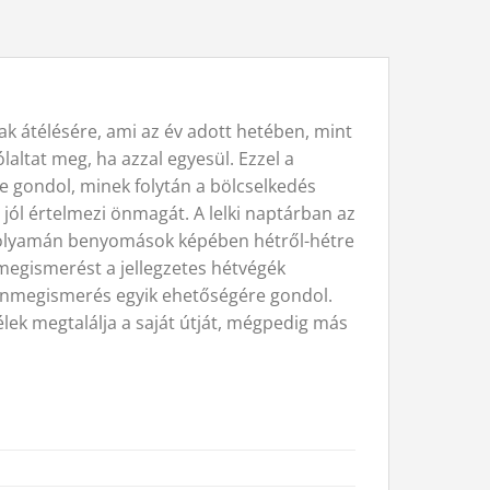
k átélésére, ami az év adott hetében, mint
laltat meg, ha azzal egyesül. Ezzel a
 gondol, minek folytán a bölcselkedés
jól értelmezi önmagát. A lelki naptárban az
v folyamán benyomások képében hétről-hétre
nmegismerést a jellegzetes hétvégék
az önmegismerés egyik ehetőségére gondol.
lek megtalálja a saját útját, mégpedig más