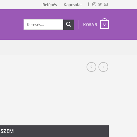
Belépés
Kapcsolat
Keresés
0
KOSÁR
a
következőre:
ESZEM