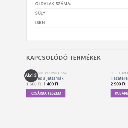
OLDALAK SZÁMA:
SÚLY
ISBN
KAPCSOLÓDÓ TERMÉKEK
ÖSSZEESKÜVÉS/VALÓSÁG
SPIRITUÁL
Akció!
Amer és a játszmák
Hazatéré
Original
Current
1 500
Ft
1 400
Ft
2 900
Ft
price
price
was:
is:
KOSÁRBA TESZEM
KOSÁRB
1
1
500 Ft.
400 Ft.