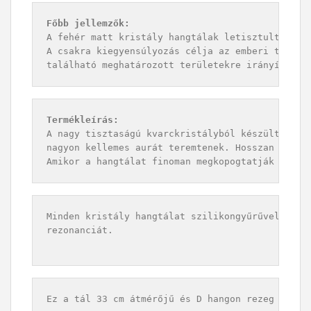
Főbb jellemzők:
A fehér matt kristály hangtálak letisztult és el
A csakra kiegyensúlyozás célja az emberi test en
Termékleírás:
A nagy tisztaságú kvarckristályból készült, matt
nagyon kellemes aurát teremtenek. Hosszan tartó 
Amikor a hangtálat finoman megkopogtatják vagy 
Minden kristály hangtálat szilikongyűrűvel száll
rezonanciát.

Ez a tál 33 cm átmérőjű és D hangon rezeg 432 Hz