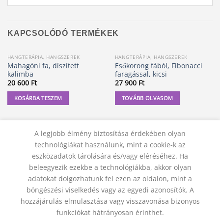
KAPCSOLÓDÓ TERMÉKEK
HANGTERÁPIA, HANGSZEREK
HANGTERÁPIA, HANGSZEREK
ELFOGYOTT
Mahagóni fa, díszített
Esőkorong fából, Fibonacci
kalimba
faragással, kicsi
20 600
Ft
27 900
Ft
KOSÁRBA TESZEM
TOVÁBB OLVASOM
A legjobb élmény biztosítása érdekében olyan
technológiákat használunk, mint a cookie-k az
eszközadatok tárolására és/vagy eléréséhez. Ha
beleegyezik ezekbe a technológiákba, akkor olyan
adatokat dolgozhatunk fel ezen az oldalon, mint a
böngészési viselkedés vagy az egyedi azonosítók. A
hozzájárulás elmulasztása vagy visszavonása bizonyos
KAPCSOLAT
ADATVÉDELMI NYILATKOZAT
ÁSZF
funkciókat hátrányosan érinthet.
JOGI NYILATKOZAT
SZÁLLÍTÁSI FELTÉTELEK