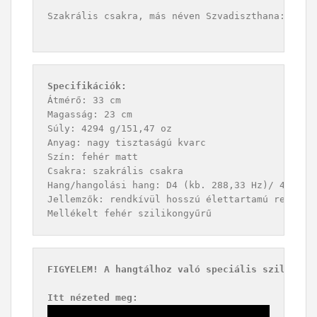
Szakrális csakra, más néven Szvadiszthana: vital
Specifikációk:
Átmérő: 33 cm

Magasság: 23 cm

Súly: 4294 g/151,47 oz

Anyag: nagy tisztaságú kvarc

Szín: fehér matt

Csakra: szakrális csakra

Hang/hangolási hang: D4 (kb. 288,33 Hz)/ 432 Hz

Jellemzők: rendkívül hosszú élettartamú rezonanc
Mellékelt fehér szilikongyűrű
Itt nézeted meg: