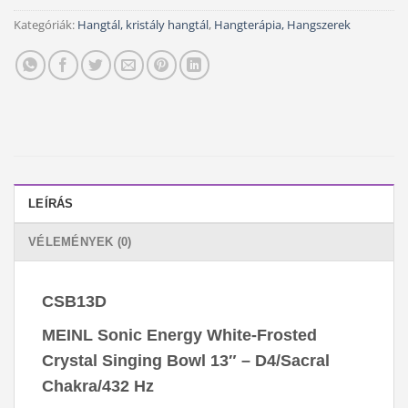
Kategóriák:
Hangtál, kristály hangtál
,
Hangterápia, Hangszerek
LEÍRÁS
VÉLEMÉNYEK (0)
CSB13D
MEINL Sonic Energy White-Frosted
Crystal Singing Bowl 13″ – D4/Sacral
Chakra/432 Hz