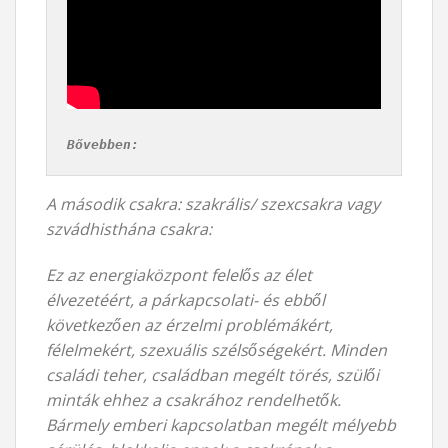
Bővebben:
A második csakra: szakrális/ szexcsakra vagy
szvádhisthána csakra:
Ez az energiaközpont felelős az élet
élvezetéért, a párkapcsolati- és ebből
következően az érzelmi problémákért,
félelmekért, szexuális szélsőségekért. Minden
családi teher, családban megélt törés, szülői
minták ehhez a csakrához rendelhetők.
Bármely emberi kapcsolatban megélt mélyebb