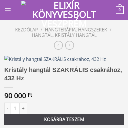
Skip
to
0
content
KEZDŐLAP
/
HANGTERÁPIA, HANGSZEREK
/
HANGTÁL, KRISTÁLY HANGTÁL
Kristály hangtál SZAKRÁLIS csakrához,
432 Hz
90 000
Ft
Kristály hangtál SZAKRÁLIS csakrához, 432 Hz mennyiség
Alternative:
KOSÁRBA TESZEM