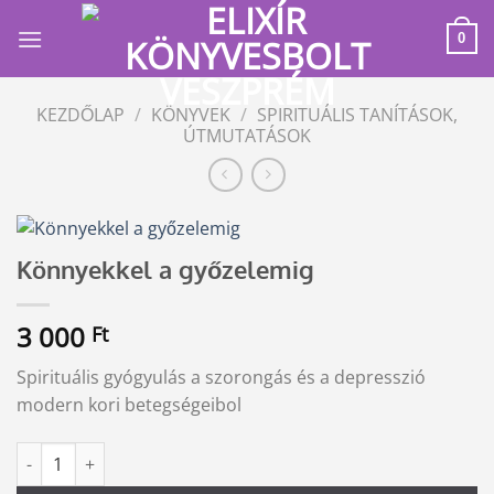
Skip
to
0
content
KEZDŐLAP
/
KÖNYVEK
/
SPIRITUÁLIS TANÍTÁSOK,
ÚTMUTATÁSOK
Könnyekkel a győzelemig
3 000
Ft
Spirituális gyógyulás a szorongás és a depresszió
modern kori betegségeibol
Könnyekkel a győzelemig mennyiség
Alternative: