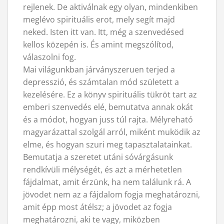
rejlenek. De aktiválnak egy olyan, mindenkiben
meglévo spirituális erot, mely segít majd
neked. Isten itt van. Itt, még a szenvedésed
kellos közepén is. És amint megszólítod,
válaszolni fog.
Mai világunkban járványszeruen terjed a
depresszió, és számtalan mód született a
kezelésére. Ez a könyv spirituális tükröt tart az
emberi szenvedés elé, bemutatva annak okát
és a módot, hogyan juss túl rajta. Mélyreható
magyarázattal szolgál arról, miként muködik az
elme, és hogyan szuri meg tapasztalatainkat.
Bemutatja a szeretet utáni sóvárgásunk
rendkívüli mélységét, és azt a mérhetetlen
fájdalmat, amit érzünk, ha nem találunk rá. A
jövodet nem az a fájdalom fogja meghatározni,
amit épp most átélsz; a jövodet az fogja
meghatározni, aki te vagy, miközben