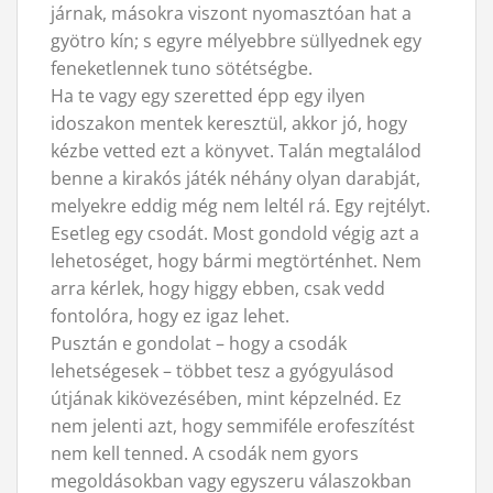
járnak, másokra viszont nyomasztóan hat a
gyötro kín; s egyre mélyebbre süllyednek egy
feneketlennek tuno sötétségbe.
Ha te vagy egy szeretted épp egy ilyen
idoszakon mentek keresztül, akkor jó, hogy
kézbe vetted ezt a könyvet. Talán megtalálod
benne a kirakós játék néhány olyan darabját,
melyekre eddig még nem leltél rá. Egy rejtélyt.
Esetleg egy csodát. Most gondold végig azt a
lehetoséget, hogy bármi megtörténhet. Nem
arra kérlek, hogy higgy ebben, csak vedd
fontolóra, hogy ez igaz lehet.
Pusztán e gondolat – hogy a csodák
lehetségesek – többet tesz a gyógyulásod
útjának kikövezésében, mint képzelnéd. Ez
nem jelenti azt, hogy semmiféle erofeszítést
nem kell tenned. A csodák nem gyors
megoldásokban vagy egyszeru válaszokban