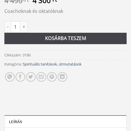
Original
Current
4 490
4 300
price
price
Coachoknak és oktatóknak
was:
is:
4
4
Coaching kézikönyv mennyiség
Alternative:
490 Ft.
300 Ft.
KOSÁRBA TESZEM
Cikkszám:
3186
Kategória:
Spirituális tanítások, útmutatások
LEÍRÁS