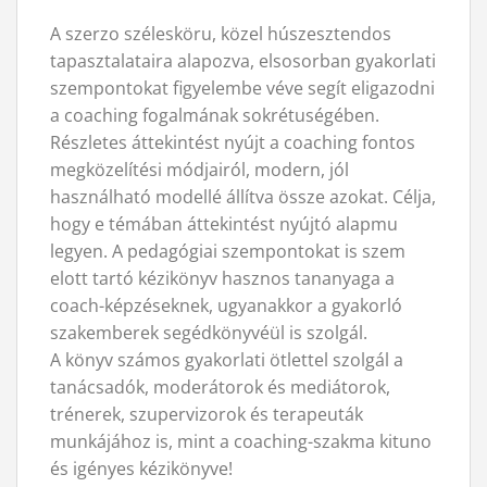
A szerzo szélesköru, közel húszesztendos
tapasztalataira alapozva, elsosorban gyakorlati
szempontokat figyelembe véve segít eligazodni
a coaching fogalmának sokrétuségében.
Részletes áttekintést nyújt a coaching fontos
megközelítési módjairól, modern, jól
használható modellé állítva össze azokat. Célja,
hogy e témában áttekintést nyújtó alapmu
legyen. A pedagógiai szempontokat is szem
elott tartó kézikönyv hasznos tananyaga a
coach-képzéseknek, ugyanakkor a gyakorló
szakemberek segédkönyvéül is szolgál.
A könyv számos gyakorlati ötlettel szolgál a
tanácsadók, moderátorok és mediátorok,
trénerek, szupervizorok és terapeuták
munkájához is, mint a coaching-szakma kituno
és igényes kézikönyve!