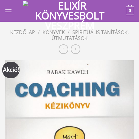
Skip
to
0
content
KEZDŐLAP
/
KÖNYVEK
/
SPIRITUÁLIS TANÍTÁSOK,
ÚTMUTATÁSOK
Akció!