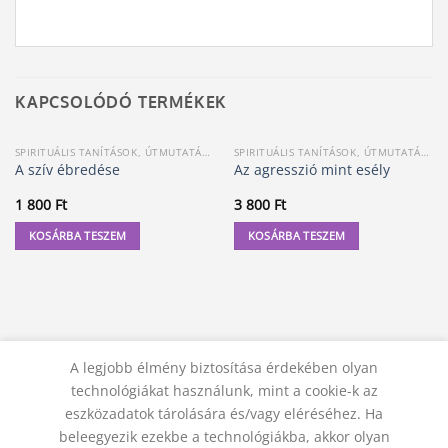
KAPCSOLÓDÓ TERMÉKEK
SPIRITUÁLIS TANÍTÁSOK, ÚTMUTATÁSOK
SPIRITUÁLIS TANÍTÁSOK, ÚTMUTATÁSOK
A szív ébredése
Az agresszió mint esély
1 800
Ft
3 800
Ft
KOSÁRBA TESZEM
KOSÁRBA TESZEM
A legjobb élmény biztosítása érdekében olyan
technológiákat használunk, mint a cookie-k az
eszközadatok tárolására és/vagy eléréséhez. Ha
beleegyezik ezekbe a technológiákba, akkor olyan